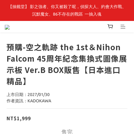
【轉生史萊姆】系列書展🌟系列小說 79 折，滿$389送「完節紀念
【抽籤堂】 影之強者、你又被殺了呢，偵探大人、約會大作戰、
沉默魔女、86不存在的戰區  一抽入魂 
明信片組」
【轉生史萊姆】系列書展🌟系列小說 79 折，滿$389送「完節紀念
明信片組」
預購-空之軌跡 the 1st＆Nihon
Falcom 45周年紀念集換式圖像展
示板 Ver.B BOX販售【日本進口
精品】
上市日期：2027/01/30
作者資訊：KADOKAWA
NT$1,999
售完