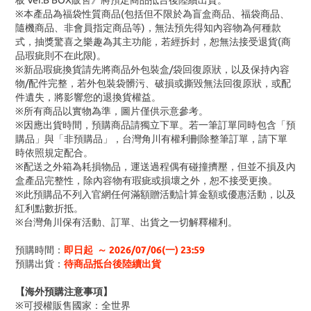
板 Ver.B BOX販售》將預定商品抵台後陸續出貨。
※本產品為福袋性質商品(包括但不限於為盲盒商品、福袋商品、
隨機商品、非會員指定商品等)，無法預先得知內容物為何種款
式，抽獎驚喜之樂趣為其主功能，若經拆封，恕無法接受退貨(商
品瑕疵則不在此限)。
※新品瑕疵換貨請先將商品外包裝盒/袋回復原狀，以及保持內容
物/配件完整，若外包裝袋髒污、破損或撕毀無法回復原狀，或配
件遺失，將影響您的退換貨權益。
※所有商品以實物為準，圖片僅供示意參考。
※因應出貨時間，預購商品請獨立下單。若一筆訂單同時包含「預
購品」與「非預購品」，台灣角川有權利刪除整筆訂單，請下單
時依照規定配合。
※配送之外箱為耗損物品，運送過程偶有碰撞擠壓，但並不損及內
盒產品完整性，除內容物有瑕疵或損壞之外，恕不接受更換。
※此預購品不列入官網任何滿額贈活動計算金額或優惠活動，以及
紅利點數折抵。
※台灣角川保有活動、訂單、出貨之一切解釋權利。
預購時間：
即日起 ～ 2026/07/06(一) 23:59
預購出貨：
待商品抵台後陸續出貨
【海外預購注意事項】
※可授權販售國家：全世界