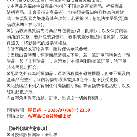
小卡 Ver.B BOX販售》將預定商品抵台後陸續出貨。
※本產品為福袋性質商品(包括但不限於為盲盒商品、福袋商品、
隨機商品、非會員指定商品等)，無法預先得知內容物為何種款
式，抽獎驚喜之樂趣為其主功能，若經拆封，恕無法接受退貨(商
品瑕疵則不在此限)。
※新品瑕疵換貨請先將商品外包裝盒/袋回復原狀，以及保持內容
物/配件完整，若外包裝袋髒污、破損或撕毀無法回復原狀，或配
件遺失，將影響您的退換貨權益。
※所有商品以實物為準，圖片僅供示意參考。
※因應出貨時間，預購商品請獨立下單。若一筆訂單同時包含「預
購品」與「非預購品」，台灣角川有權利刪除整筆訂單，請下單
時依照規定配合。
※配送之外箱為耗損物品，運送過程偶有碰撞擠壓，但並不損及內
盒產品完整性，除內容物有瑕疵或損壞之外，恕不接受更換。
※此預購品不列入官網任何滿額贈活動計算金額或優惠活動，以及
紅利點數折抵。
※台灣角川保有活動、訂單、出貨之一切解釋權利。
預購時間：
即日起 ～ 2026/07/06(一) 23:59
預購出貨：
待商品抵台後陸續出貨
【海外預購注意事項】
※可授權販售國家：全世界