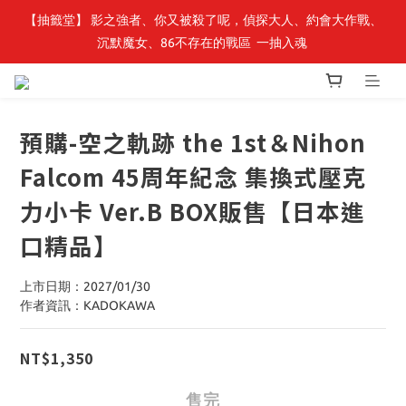
【轉生史萊姆】系列書展🌟系列小說 79 折，滿$389送「完節紀念
【抽籤堂】 影之強者、你又被殺了呢，偵探大人、約會大作戰、
沉默魔女、86不存在的戰區  一抽入魂 
明信片組」
【轉生史萊姆】系列書展🌟系列小說 79 折，滿$389送「完節紀念
明信片組」
預購-空之軌跡 the 1st＆Nihon
Falcom 45周年紀念 集換式壓克
力小卡 Ver.B BOX販售【日本進
口精品】
上市日期：2027/01/30
作者資訊：KADOKAWA
NT$1,350
售完