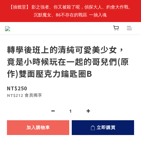
【抽籤堂】 影之強者、你又被殺了呢，偵探大人、約會大作戰、
最新開賣🔥「全知讀者視角」 周邊商品
沉默魔女、86不存在的戰區  一抽入魂 
最新開賣🔥「全知讀者視角」 周邊商品
轉學後班上的清純可愛美少女，
竟是小時候玩在一起的哥兒們(原
作)雙面壓克力鑰匙圈B
NT$250
會員獨享
NT$212
加入購物車
立即購買