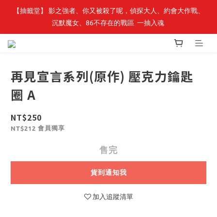
【抽籤堂】 影之強者、你又被殺了呢，偵探大人、約會大作戰、
最新開賣🔥「全知讀者視角」 周邊商品
沉默魔女、86不存在的戰區  一抽入魂 
最新開賣🔥「全知讀者視角」 周邊商品
再見宣言系列(原作) 壓克力鑰匙
圈 A
NT$250
會員獨享
NT$212
售完
貨到通知我
加入追蹤清單