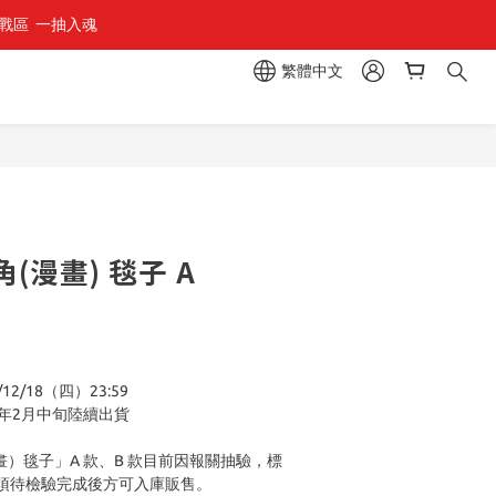
區  一抽入魂 
繁體中文
(漫畫) 毯子 A
9
2/18（四）23:59
6年2月中旬陸續出貨
）毯子」A 款、B 款目前因報關抽驗，標
須待檢驗完成後方可入庫販售。