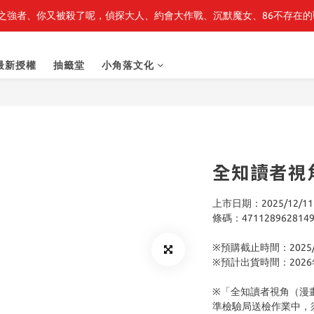
之強者、你又被殺了呢，偵探大人、約會大作戰、沉默魔女、86不存在的戰
最新開賣🔥「全知讀者視角」 周邊商品
最新開賣🔥「全知讀者視角」 周邊商品
最新授權
抽籤堂
小角落文化
全知讀者視角
上市日期：2025/12/11
條碼：471128962814
※預購截止時間：2025/1
※預計出貨時間：202
※「全知讀者視角（漫畫
準檢驗局送檢作業中，