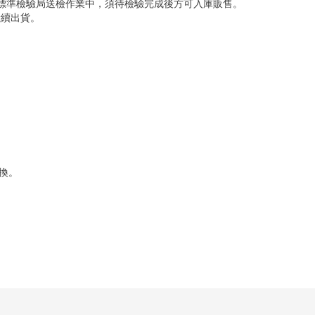
，標準檢驗局送檢作業中，須待檢驗完成後方可入庫販售。
陸續出貨。
換。