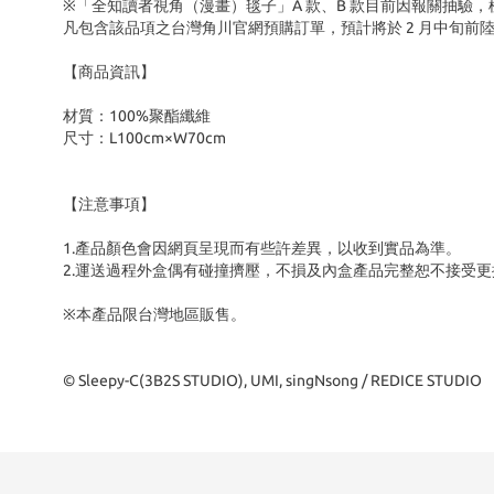
※「全知讀者視角（漫畫）毯子」A 款、B 款目前因報關抽驗
凡包含該品項之台灣角川官網預購訂單，預計將於 2 月中旬前
【商品資訊】
材質：100%聚酯纖維
尺寸：L100cm×W70cm
【注意事項】
1.產品顏色會因網頁呈現而有些許差異，以收到實品為準。
2.運送過程外盒偶有碰撞擠壓，不損及內盒產品完整恕不接受更
※本產品限台灣地區販售。
© Sleepy-C(3B2S STUDIO), UMI, singNsong / REDICE STUDIO