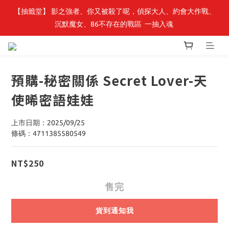
【抽籤堂】 影之強者、你又被殺了呢，偵探大人、約會大作戰、
最新開賣🔥「全知讀者視角」 周邊商品
沉默魔女、86不存在的戰區  一抽入魂 
最新開賣🔥「全知讀者視角」 周邊商品
預購-秘密關係 Secret Lover-天
使晞密語娃娃
上市日期：2025/09/25
條碼：4711385580549
NT$250
售完
貨到通知我