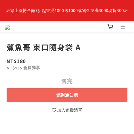
🎉線上漫博全館7折起💛滿1000送1000購物金💛滿3000現折300🎉
最新開賣🔥「全知讀者視角」 周邊商品
【抽籤堂】 影之強者、你又被殺了呢，偵探大人、約會大作戰、
沉默魔女、86不存在的戰區  一抽入魂 
鯊魚哥 束口隨身袋 A
最新開賣🔥「全知讀者視角」 周邊商品
NT$180
會員獨享
NT$135
售完
貨到通知我
加入追蹤清單