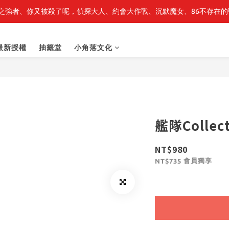
之強者、你又被殺了呢，偵探大人、約會大作戰、沉默魔女、86不存在的戰
轉生史萊姆】系列書展🌟系列小說 79 折，滿$389送「完節紀念明信片
轉生史萊姆】系列書展🌟系列小說 79 折，滿$389送「完節紀念明信片
最新授權
抽籤堂
小角落文化
艦隊Collec
NT$980
會員獨享
NT$735