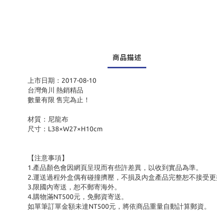
商品描述
上市日期：2017-08-10
台灣角川 熱銷精品
數量有限 售完為止！
材質：尼龍布
尺寸：L38×W27×H10cm
【注意事項】
1.產品顏色會因網頁呈現而有些許差異，以收到實品為準。
2.運送過程外盒偶有碰撞擠壓，不損及內盒產品完整恕不接受更
3.限國內寄送，恕不郵寄海外。
4.購物滿NT500元，免郵資寄送。
如單筆訂單金額未達NT500元，將依商品重量自動計算郵資。