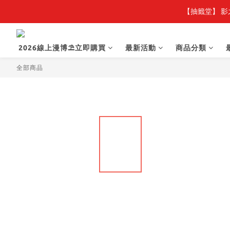
【抽籤堂】 影
【
【
2026線上漫博⛱️立即購買
最新活動
商品分類
全部商品