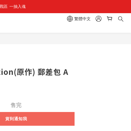
區  一抽入魂 
組」
繁體中文
組」
tion(原作) 郵差包 A
售完
貨到通知我