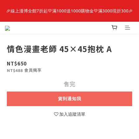
🎉線上漫博全館7折起💛滿1000送1000購物金💛滿3000現折300🎉
最新開賣🔥「全知讀者視角」 周邊商品
【抽籤堂】 影之強者、你又被殺了呢，偵探大人、約會大作戰、
沉默魔女、86不存在的戰區  一抽入魂 
情色漫畫老師 45×45抱枕 A
最新開賣🔥「全知讀者視角」 周邊商品
NT$650
會員獨享
NT$488
售完
貨到通知我
加入追蹤清單