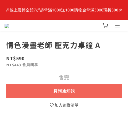
🎉線上漫博全館7折起💛滿1000送1000購物金💛滿3000現折300🎉
最新開賣🔥「全知讀者視角」 周邊商品
【抽籤堂】 影之強者、你又被殺了呢，偵探大人、約會大作戰、
沉默魔女、86不存在的戰區  一抽入魂 
情色漫畫老師 壓克力桌鐘 A
最新開賣🔥「全知讀者視角」 周邊商品
NT$590
會員獨享
NT$443
售完
貨到通知我
加入追蹤清單