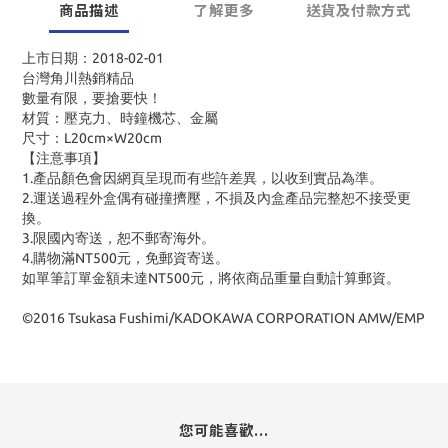
商品描述
了解更多
送貨及付款方式
上市日期：2018-02-01
台灣角川熱銷精品
數量有限，要搶要快！
材質：壓克力、時鐘機芯、金屬
尺寸：L20cm×W20cm
【注意事項】
1.產品顏色會因網頁呈現而有些許差異，以收到實品為準。
2.運送過程外盒偶有碰撞擠壓，不損及內盒產品完整恕不接受更
換。
3.限國內寄送，恕不郵寄海外。
4.購物滿NT500元，免郵資寄送。
如單筆訂單金額未達NT500元，將依商品重量自動計算郵資。
©2016 Tsukasa Fushimi/KADOKAWA CORPORATION AMW/EMP
您可能喜歡...