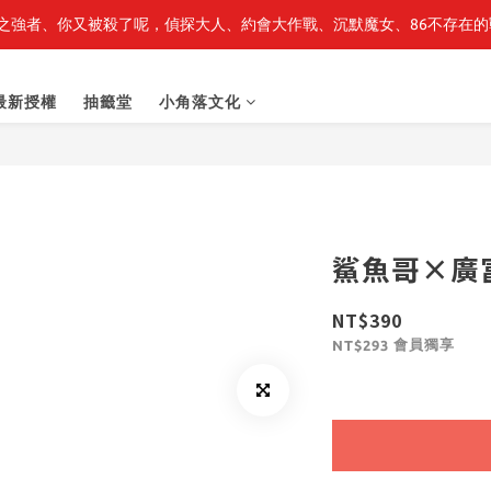
之強者、你又被殺了呢，偵探大人、約會大作戰、沉默魔女、86不存在的戰
轉生史萊姆】系列書展🌟系列小說 79 折，滿$389送「完節紀念明信片
轉生史萊姆】系列書展🌟系列小說 79 折，滿$389送「完節紀念明信片
最新授權
抽籤堂
小角落文化
鯊魚哥×廣
NT$390
會員獨享
NT$293