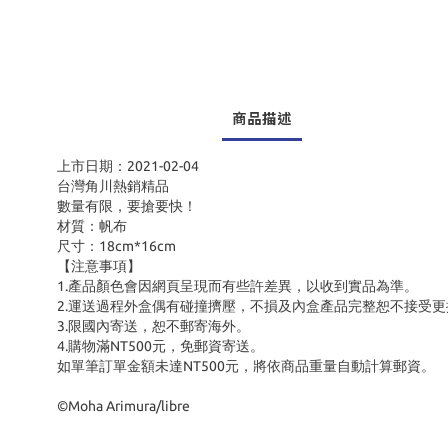
商品描述
上市日期：2021-02-04
台灣角川熱銷精品
數量有限，要搶要快！
材質：帆布
尺寸：18cm*16cm
【注意事項】
1.產品顏色會因網頁呈現而有些許差異，以收到實品為準。
2.運送過程外盒偶有碰撞擠壓，不損及內盒產品完整恕不接受更
3.限國內寄送，恕不郵寄海外。
4.購物滿NT500元，免郵資寄送。
如單筆訂單金額未達NT500元，將依商品重量自動計算郵資。
©Moha Arimura/libre