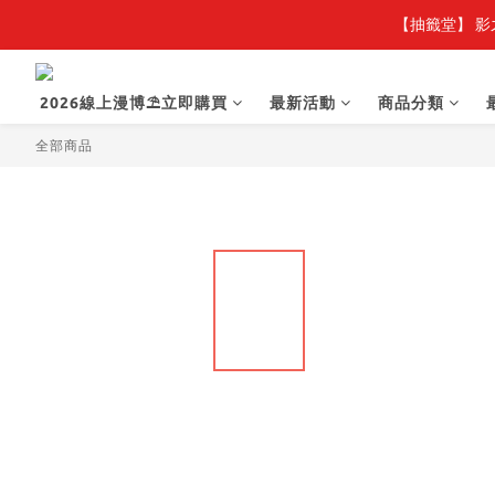
【抽籤堂】 影
【
【
2026線上漫博⛱️立即購買
最新活動
商品分類
全部商品