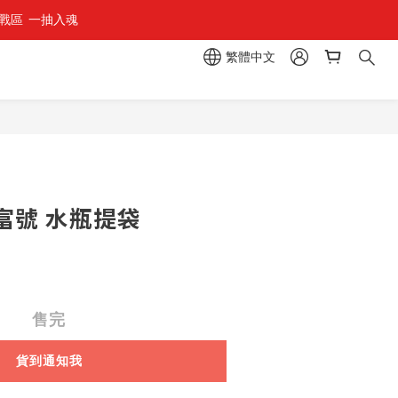
區  一抽入魂 
組」
繁體中文
組」
富號 水瓶提袋
售完
貨到通知我