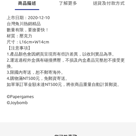
商品描述
了解更多
送貨及付款方式
上市日期：2020-12-10
台灣角川熱銷精品
數量有限，要搶要快！
材質：壓克力
尺寸：L16cm×W14cm
【注意事項】
1.產品顏色會因網頁呈現而有些許差異，以收到實品為準。
2.運送過程外盒偶有碰撞擠壓，不損及內盒產品完整恕不接受更
換。
3.限國內寄送，恕不郵寄海外。
4.購物滿NT500元，免郵資寄送。
如單筆訂單金額未達NT500元，將依商品重量自動計算郵資。
©Papergames
©Joybomb