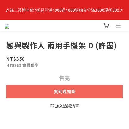
【轉生史萊姆】系列書展🌟系列小說 79 折，滿$389送「完節紀念
🎉線上漫博全館7折起💛滿1000送1000購物金💛滿3000現折300🎉
明信片組」
【抽籤堂】 影之強者、你又被殺了呢，偵探大人、約會大作戰、
沉默魔女、86不存在的戰區  一抽入魂 
戀與製作人 兩用手機架 D (許墨)
【轉生史萊姆】系列書展🌟系列小說 79 折，滿$389送「完節紀念
明信片組」
NT$350
會員獨享
NT$263
售完
貨到通知我
加入追蹤清單