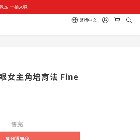
區  一抽入魂 
繁體中文
眼女主角培育法 Fine
售完
貨到通知我