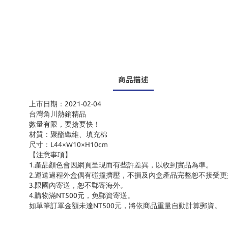
商品描述
上市日期：2021-02-04
台灣角川熱銷精品
數量有限，要搶要快！
材質：聚酯纖維、填充棉
尺寸：L44×W10×H10cm
【注意事項】
1.產品顏色會因網頁呈現而有些許差異，以收到實品為準。
2.運送過程外盒偶有碰撞擠壓，不損及內盒產品完整恕不接受更
3.限國內寄送，恕不郵寄海外。
4.購物滿NT500元，免郵資寄送。
如單筆訂單金額未達NT500元，將依商品重量自動計算郵資。