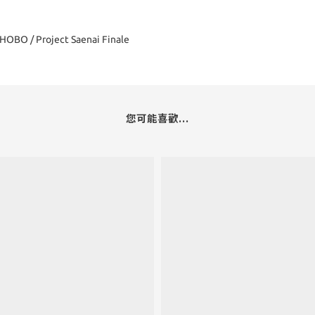
OBO / Project Saenai Finale
您可能喜歡...