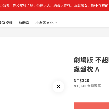
之強者、你又被殺了呢，偵探大人、約會大作戰、沉默魔女、86不存在的戰
最新開賣🔥「全知讀者視角」 周邊商品
最新開賣🔥「全知讀者視角」 周邊商品
最新授權
抽籤堂
小角落文化
劇場版 不起
鍵盤枕 A
NT$320
會員獨享
NT$240