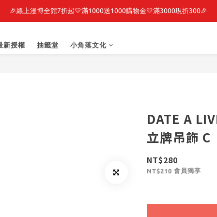
🎉線上漫博全館7折起💛滿1000送1000購物金💛滿3000現折300🎉
最新開賣🔥「全知讀者視角」 周邊商品
之強者、你又被殺了呢，偵探大人、約會大作戰、沉默魔女、86不存在的戰
最新授權
抽籤堂
小角落文化
最新開賣🔥「全知讀者視角」 周邊商品
DATE A L
立牌吊飾 C
NT$280
會員獨享
NT$210