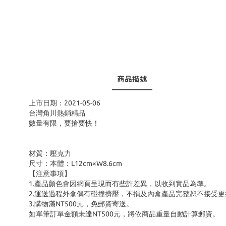
商品描述
上市日期：2021-05-06
台灣角川熱銷精品
數量有限，要搶要快！
材質：壓克力
尺寸：本體：L12cm×W8.6cm
【注意事項】
1.產品顏色會因網頁呈現而有些許差異，以收到實品為準。
2.運送過程外盒偶有碰撞擠壓，不損及內盒產品完整恕不接受更
3.購物滿NT500元，免郵資寄送。
如單筆訂單金額未達NT500元，將依商品重量自動計算郵資。