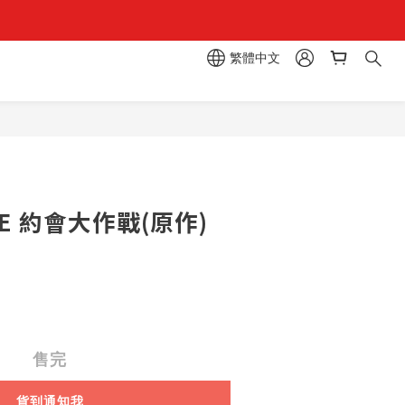
繁體中文
區  一抽入魂 
IVE 約會大作戰(原作)
售完
貨到通知我