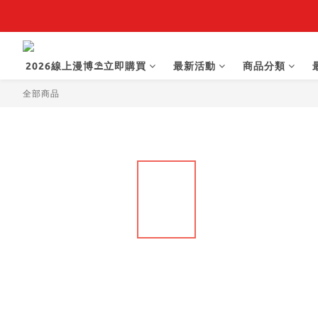
【抽籤堂】 影
2026線上漫博⛱️立即購買
最新活動
商品分類
全部商品