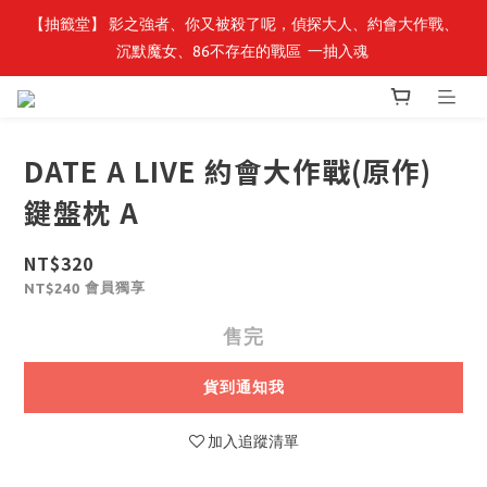
【抽籤堂】 影之強者、你又被殺了呢，偵探大人、約會大作戰、
最新開賣🔥「全知讀者視角」 周邊商品
沉默魔女、86不存在的戰區  一抽入魂 
最新開賣🔥「全知讀者視角」 周邊商品
DATE A LIVE 約會大作戰(原作)
鍵盤枕 A
NT$320
會員獨享
NT$240
售完
貨到通知我
加入追蹤清單