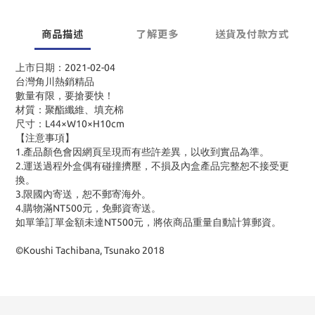
商品描述
了解更多
送貨及付款方式
上市日期：2021-02-04
台灣角川熱銷精品
數量有限，要搶要快！
材質：聚酯纖維、填充棉
尺寸：L44×W10×H10cm
【注意事項】
1.產品顏色會因網頁呈現而有些許差異，以收到實品為準。
2.運送過程外盒偶有碰撞擠壓，不損及內盒產品完整恕不接受更
換。
3.限國內寄送，恕不郵寄海外。
4.購物滿NT500元，免郵資寄送。
如單筆訂單金額未達NT500元，將依商品重量自動計算郵資。
©Koushi Tachibana, Tsunako 2018