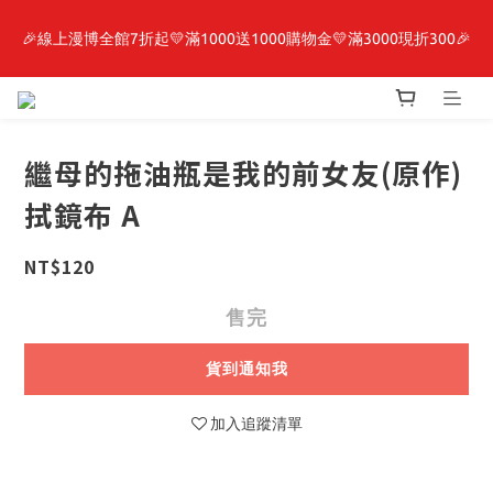
🎉線上漫博全館7折起💛滿1000送1000購物金💛滿3000現折300🎉
最新開賣🔥「全知讀者視角」 周邊商品
【抽籤堂】 影之強者、你又被殺了呢，偵探大人、約會大作戰、
沉默魔女、86不存在的戰區  一抽入魂 
繼母的拖油瓶是我的前女友(原作)
最新開賣🔥「全知讀者視角」 周邊商品
拭鏡布 A
NT$120
售完
貨到通知我
加入追蹤清單