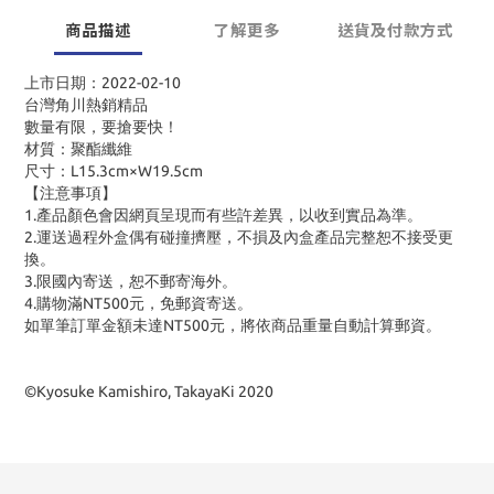
商品描述
了解更多
送貨及付款方式
上市日期：2022-02-10
台灣角川熱銷精品
數量有限，要搶要快！
材質：聚酯纖維
尺寸：L15.3cm×W19.5cm
【注意事項】
1.產品顏色會因網頁呈現而有些許差異，以收到實品為準。
2.運送過程外盒偶有碰撞擠壓，不損及內盒產品完整恕不接受更
換。
3.限國內寄送，恕不郵寄海外。
4.購物滿NT500元，免郵資寄送。
如單筆訂單金額未達NT500元，將依商品重量自動計算郵資。
©Kyosuke Kamishiro, TakayaKi 2020