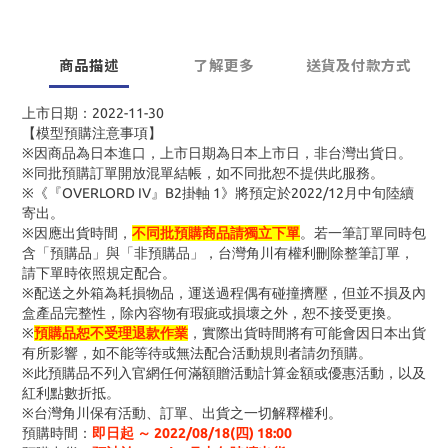
商品描述
了解更多
送貨及付款方式
上市日期：2022-11-30
【模型預購注意事項】
※因商品為日本進口，上市日期為日本上市日，非台灣出貨日。
※同批預購訂單開放混單結帳，如不同批恕不提供此服務。
※《『OVERLORD IV』B2掛軸 1》將預定於2022/12月中旬陸續
寄出。
※因應出貨時間，
不同批
預購商品請獨立下單
。若一筆訂單同時包
含「預購品」與「非預購品」，台灣角川有權利刪除整筆訂單，
請下單時依照規定配合。
※配送之外箱為耗損物品，運送過程偶有碰撞擠壓，但並不損及內
盒產品完整性，除內容物有瑕疵或損壞之外，恕不接受更換。
※
預購品恕不受理退款作業
，實際出貨時間將有可能會因日本出貨
有所影響，如不能等待或無法配合活動規則者請勿預購。
※此預購品不列入官網任何滿額贈活動計算金額或優惠活動
，以及
紅利點數折抵
。
※台灣角川保有活動、訂單、出貨之一切解釋權利。
預購時間
：
即日起 ～ 2022/08/18(四
) 18:00