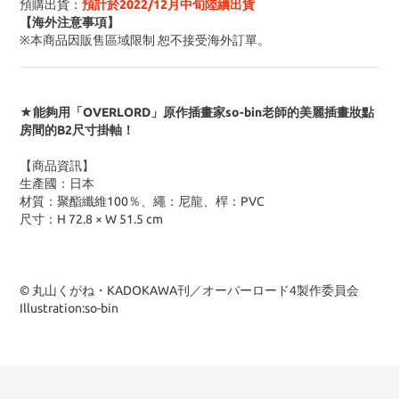
預購出貨：
預計於2022/12月中旬陸續出貨
【海外注意事項】
※
本商品因販售區域限制 恕不接受海外訂單
。
★能夠用「OVERLORD」原作插畫家so-bin老師的美麗插畫妝點
房間的B2尺寸掛軸！
【商品資訊】
生產國：日本
材質
：
聚酯纖維100％、繩：尼龍、桿：PVC
尺寸
：H 72.8 × W 51.5 cm
© 丸山くがね・KADOKAWA刊／オーバーロード4製作委員会
Illustration:so-bin