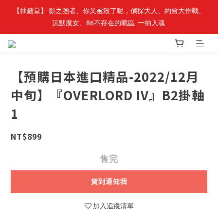
【抽籤堂】 影之強者、你又被殺了呢，偵探大人、約會大作戰、
最新開賣🔥「全知讀者視角」 周邊商品
沉默魔女、86不存在的戰區  一抽入魂 
最新開賣🔥「全知讀者視角」 周邊商品
【預購日本進口精品-2022/12月
中旬】『OVERLORD IV』B2掛軸
1
NT$899
售完
貨到通知我
加入追蹤清單