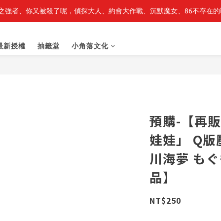
之強者、你又被殺了呢，偵探大人、約會大作戰、沉默魔女、86不存在的戰
最新開賣🔥「全知讀者視角」 周邊商品
最新開賣🔥「全知讀者視角」 周邊商品
最新授權
抽籤堂
小角落文化
預購-【再
娃娃」 Q版
川海夢 も
品】
NT$250