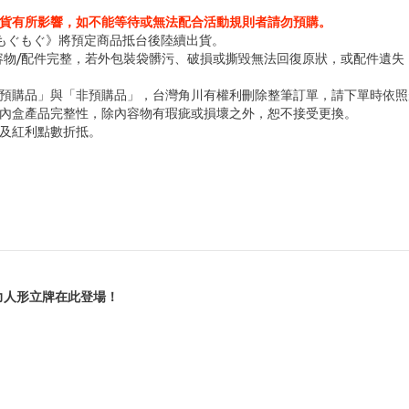
貨有所影響，如不能等待或無法配合活動規則者請勿預購。
 もぐもぐ》將預定商品抵台後陸續出貨。
容物/配件完整，若外包裝袋髒污、破損或撕毀無法回復原狀，或配件遺失
預購品」與「非預購品」，台灣角川有權利刪除整筆訂單，請下單時依照
內盒產品完整性，除內容物有瑕疵或損壞之外，恕不接受更換。
及紅利點數折抵
。
力人形立牌在此登場！