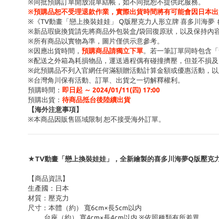
※同批預購訂單開放混單結帳，如不同批恕不提供此服務。
※預購品恕不受理退款作業，實際出貨時間將有可能會因日本出
※《TV動畫「戀上換裝娃娃」 Q版壓克力人形立牌 喜多川海夢
※新品瑕疵換貨請先將商品外包裝盒/袋回復原狀，以及保持內
※所有商品以實物為準，圖片僅供示意參考。
※因應出貨時間，
預購商品請獨立下單
。若一筆訂單同時包含「
※配送之外箱為耗損物品，運送過程偶有碰撞擠壓，但並不損及
※此預購品不列入官網任何滿額贈活動計算金額或優惠活動
，以
※台灣角川保有活動、訂單、出貨之一切解釋權利。
預購時間
：
即日起 ～ 2024/01/11(四
) 17:00
預購出貨：
待商品抵台後陸續出貨
【海外注意事項】
※
本商品因販售區域限制 恕不接受海外訂單
。
★TV動畫「戀上換裝娃娃」，全新繪製的喜多川海夢Q版壓克
【商品資訊】
生產國：日本
材質
：壓克力
尺寸
：本體（約） 寬6cm×長5cm以内
台座（約） 寬4cm×長4cm以内 ※依照種類有所差異。