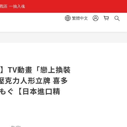
區  一抽入魂 
繁體中文
販】TV動畫「戀上換裝
壓克力人形立牌 喜多
ぐもぐ【日本進口精