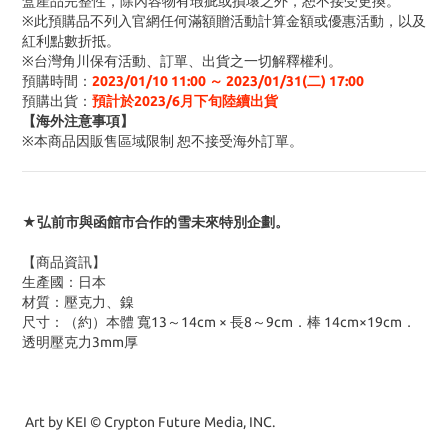
盒產品完整性，除內容物有瑕疵或損壞之外，恕不接受更換。
※此預購品不列入官網任何滿額贈活動計算金額或優惠活動
，以及
紅利點數折抵
。
※台灣角川保有活動、訂單、出貨之一切解釋權利。
預購時間
：
2023/01/10 11:00 ～ 2023/01/31(二
) 17:00
預購出貨：
預計於2023/6月下旬陸續出貨
【海外注意事項】
※
本商品因販售區域限制 恕不接受海外訂單
。
★弘前市與函館市合作的雪未來特別企劃。
【商品資訊】
生產國：日本
材質
：壓克力、鎳
尺寸
：（約）本體 寬13～14cm × 長8～9cm．棒 14cm×19cm．
透明壓克力3mm厚
Art by KEI © Crypton Future Media, INC.