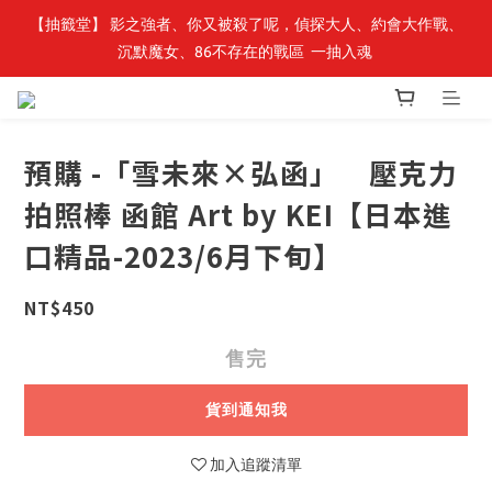
【抽籤堂】 影之強者、你又被殺了呢，偵探大人、約會大作戰、
最新開賣🔥「全知讀者視角」 周邊商品
沉默魔女、86不存在的戰區  一抽入魂 
最新開賣🔥「全知讀者視角」 周邊商品
預購 -「雪未來×弘函」 壓克力
拍照棒 函館 Art by KEI【日本進
口精品-2023/6月下旬】
NT$450
售完
貨到通知我
加入追蹤清單