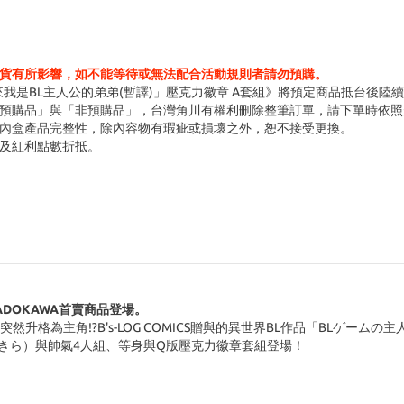
貨有所影響，如不能等待或無法配合活動規則者請勿預購。
我是BL主人公的弟弟(暫譯)」壓克力徽章 A套組》將預定商品抵台後陸
預購品」與「非預購品」，台灣角川有權利刪除整筆訂單，請下單時依照
內盒產品完整性，除內容物有瑕疵或損壞之外，恕不接受更換。
及紅利點數折抵
。
」KADOKAWA首賣商品登場。
然升格為主角!?B's-LOG COMICS贈與的異世界BL作品「BLゲー
あきら）與帥氣4人組、等身與Q版壓克力徽章套組登場！