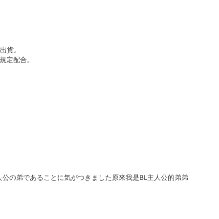
續出貨。
規定配合。
ムの主人公の弟であることに気がつきました原來我是BL主人公的弟弟