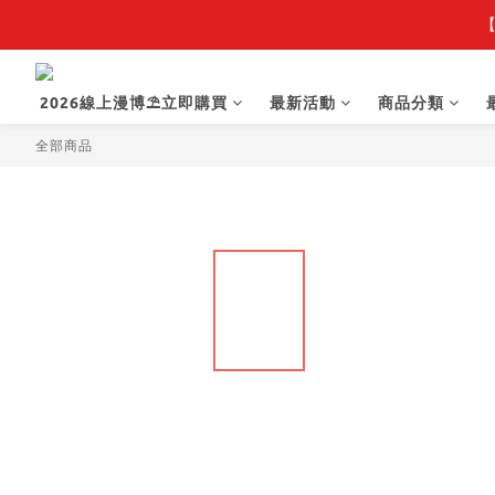
【
【
2026線上漫博⛱️立即購買
最新活動
商品分類
【抽籤堂】 影
全部商品
【