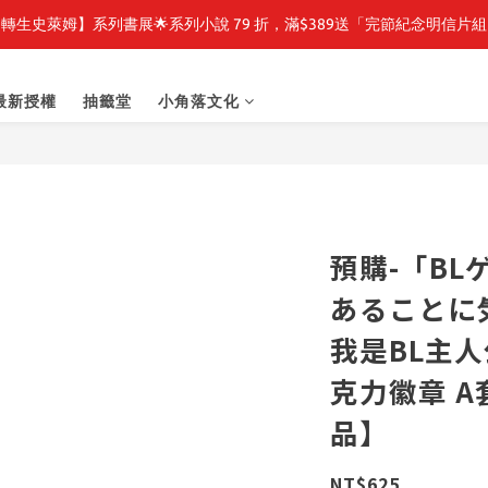
轉生史萊姆】系列書展🌟系列小說 79 折，滿$389送「完節紀念明信片
轉生史萊姆】系列書展🌟系列小說 79 折，滿$389送「完節紀念明信片
🎉線上漫博全館7折起💛滿1000送1000購物金💛滿3000現折300🎉
最新授權
抽籤堂
小角落文化
之強者、你又被殺了呢，偵探大人、約會大作戰、沉默魔女、86不存在的戰
轉生史萊姆】系列書展🌟系列小說 79 折，滿$389送「完節紀念明信片
預購-「B
あることに
我是BL主人
克力徽章 
品】
NT$625