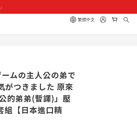
組」
組」
繁體中文
區  一抽入魂 
組」
Lゲームの主人公の弟で
気がつきました 原來
公的弟弟(暫譯)」壓
A套組【日本進口精