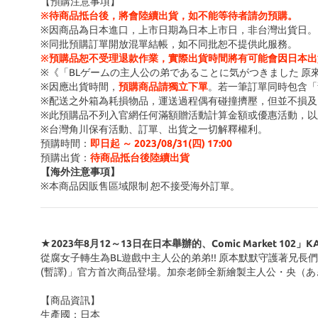
【預購注意事項】
※待商品抵台後，將會陸續出貨，如不能等待者請勿預購。
※因商品為日本進口，上市日期為日本上市日，非台灣出貨日。
※同批預購訂單開放混單結帳，如不同批恕不提供此服務。
※預購品恕不受理退款作業，實際出貨時間將有可能會因日本出
※《「BLゲームの主人公の弟であることに気がつきました 原來
※因應出貨時間，
預購商品請獨立下單
。若一筆訂單同時包含「
※配送之外箱為耗損物品，運送過程偶有碰撞擠壓，但並不損及
※此預購品不列入官網任何滿額贈活動計算金額或優惠活動
，以
※台灣角川保有活動、訂單、出貨之一切解釋權利。
預購時間
：
即日起 ～ 2023/08/31(四) 17:00
預購出貨：
待商品抵台後陸續出貨
【海外注意事項】
※
本商品因販售區域限制 恕不接受海外訂單
。
★2023年8月12～13日在日本舉辦的、Comic Market 102
從腐女子轉生為BL遊戲中主人公的弟弟!! 原本默默守護著兄長們突
(暫譯)」官方首次商品登場。加奈老師全新繪製主人公・央（
【商品資訊】
生產國：日本