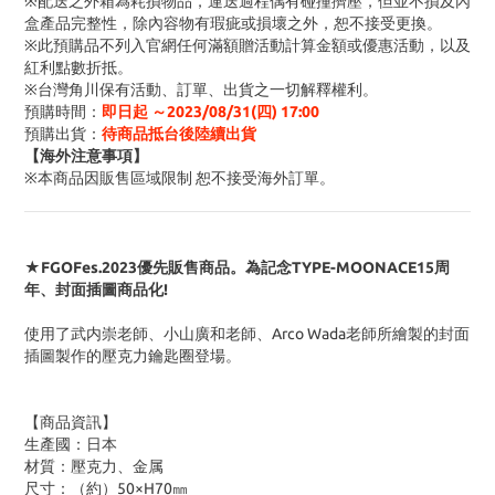
※配送之外箱為耗損物品，運送過程偶有碰撞擠壓，但並不損及內
盒產品完整性，除內容物有瑕疵或損壞之外，恕不接受更換。
※此預購品不列入官網任何滿額贈活動計算金額或優惠活動
，以及
紅利點數折抵
。
※台灣角川保有活動、訂單、出貨之一切解釋權利。
預購時間
：
即日起 ～2023/08/31(四) 17:00
預購出貨：
待商品抵台後陸續出貨
【海外注意事項】
※
本商品因販售區域限制 恕不接受海外訂單
。
★FGOFes.2023優先販售商品。為記念TYPE-MOONACE15周
年、封面插圖商品化!
使用了武内崇老師、小山廣和老師、Arco Wada老師所繪製的封面
插圖製作的壓克力鑰匙圈登場。
【商品資訊】
生產國：日本
材質
：壓克力、金属
尺寸
：（約）50×H70㎜