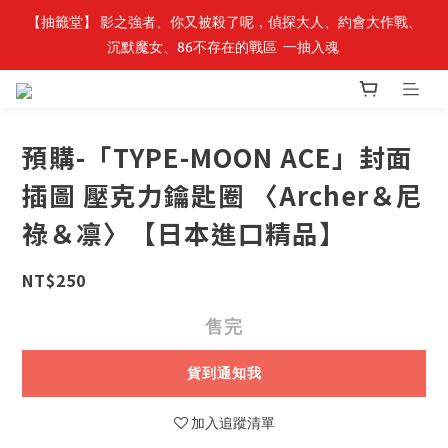
【抽籤堂】 影之強者、你又被殺了呢，偵探大人、約會大作戰、
最新開賣🔥「全知讀者視角」 周邊商品
沉默魔女、86不存在的戰區  一抽入魂 
最新開賣🔥「全知讀者視角」 周邊商品
預購-「TYPE-MOON ACE」封面
插圖 壓克力鑰匙圈 〈Archer＆尼
祿＆凛〉【日本進口精品】
NT$250
售完
貨到通知我
加入追蹤清單