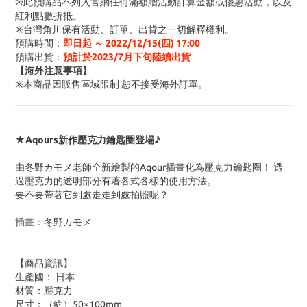
※此預購品不列入官網任何滿額贈活動計算金額或優惠活動
，以及
紅利點數折抵
。
※台灣角川保有活動、訂單、出貨之一切解釋權利。
預購時間
：
即日起 ～ 2022/12/15(四) 17:00
預購出貨：
預計於2023/7月下旬陸續出貨
【海外注意事項】
※
本商品因販售區域限制 恕不接受海外訂單
。
★Aqours新作壓克力鑰匙圈登場♪
由冬野カモメ老師全新繪製的Aqour插畫化為壓克力鑰匙圈！ 透
過壓克力的透明部分有著各式各樣的使用方法。
要不要帶著它到處走走到處拍照呢？
插畫：冬野カモメ
【商品資訊】
生產國： 日本
材質
：壓克力
尺寸
：（約）50×100mm