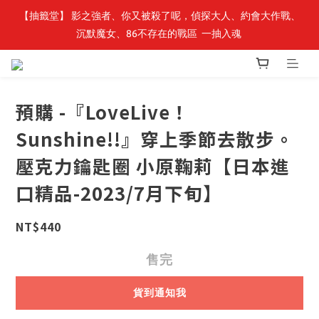
【抽籤堂】 影之強者、你又被殺了呢，偵探大人、約會大作戰、
最新開賣🔥「全知讀者視角」 周邊商品
沉默魔女、86不存在的戰區  一抽入魂 
最新開賣🔥「全知讀者視角」 周邊商品
預購 -『LoveLive！
Sunshine!!』穿上季節去散步。
壓克力鑰匙圈 小原鞠莉【日本進
口精品-2023/7月下旬】
NT$440
售完
貨到通知我