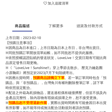
加入追蹤清單
商品描述
了解更多
送貨及付款方式
上市日期：2023-02-10
【預購注意事項】
※因商品為日本進口，上市日期為日本上市日，非台灣出貨日。
※同批預購訂單開放混單結帳，如不同批恕不提供此服務。
※依照授權認證貼紙的發送狀況，LoveLive！交貨日期有可能比商
品原定發售日期更晚。
※《『LoveLive！Sunshine!!』穿上季節去散步。 壓克力鑰匙圈
小原鞠莉》將預定於2023/7月下旬陸續寄出。
※因應出貨時間，
預購商品請獨立下單
。若一筆訂單同時包含「預
購品」與「非預購品」，台灣角川有權利刪除整筆訂單，請下單
時依照規定配合。
※配送之外箱為耗損物品，運送過程偶有碰撞擠壓，但並不損及內
盒產品完整性，除內容物有瑕疵或損壞之外，恕不接受更換。
※
預購品恕不受理退款作業
，實際出貨時間將有可能會因日本出貨
有所影響，如不能等待或無法配合活動規則者請勿預購。