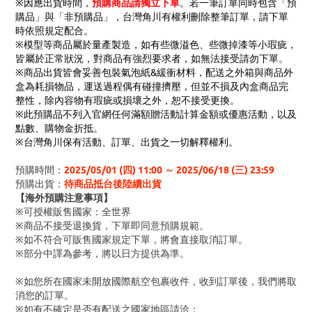
※因應出貨時間，
預購商品請獨立下單
。若一筆訂單同時包含「預
購品」與「非預購品」，台灣角川有權利刪除整筆訂單，請下單
時依照規定配合。
※模型等商品屬於量產製造，如有些微溢色、些微掉漆等小瑕疵，
皆屬於正常狀況，對商品有強烈要求者，如無法接受請勿下單。
※商品出貨皆會妥善包裝氣泡紙&緩衝材料，配送之外箱與商品外
盒為耗損物品，運送過程偶有碰撞擠壓，但並不損及內盒商品完
整性，除內容物有瑕疵或損壞之外，恕不接受更換。
※此預購品不列入官網任何滿額贈活動計算金額或優惠活動，以及
點數、購物金折抵。
※台灣角川保有活動、訂單、出貨之一切解釋權利。
預購時間：
2025/05/01 (四) 11:00 ～ 2025/06/18 (三) 23:59
預購出貨：
待商品抵台後陸續出貨
【海外預購注意事項】
※可授權販售國家：全世界
※商品不接受退換貨，下單即同意預購規範。
※如不符合可販售國家規定下單，將會直接取消訂單。
※部分中譯為參考，將以日方提供為準。
※如您所在國家未開放國際航空包裹收件，收到訂單後，我們將取
消您的訂單。
※
如有不確定是否有配送之國家地區請洽：