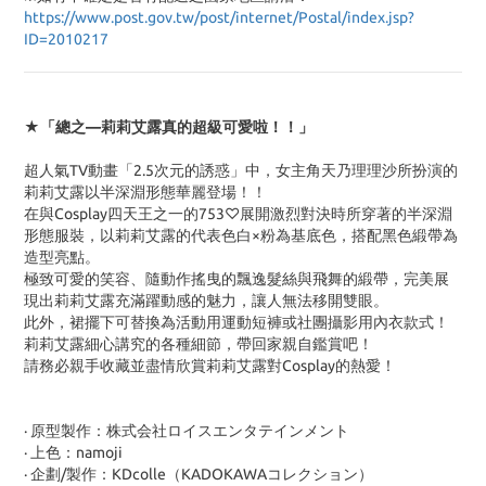
https://www.post.gov.tw/post/internet/Postal/index.jsp?
ID=2010217
★「總之—莉莉艾露真的超級可愛啦！！」
超人氣TV動畫「2.5次元的誘惑」中，女主角天乃理理沙所扮演的
莉莉艾露以半深淵形態華麗登場！！
在與Cosplay四天王之一的753♡展開激烈對決時所穿著的半深淵
形態服裝，以莉莉艾露的代表色白×粉為基底色，搭配黑色緞帶為
造型亮點。
極致可愛的笑容、隨動作搖曳的飄逸髮絲與飛舞的緞帶，完美展
現出莉莉艾露充滿躍動感的魅力，讓人無法移開雙眼。
此外，裙擺下可替換為活動用運動短褲或社團攝影用內衣款式！
莉莉艾露細心講究的各種細節，帶回家親自鑑賞吧！
請務必親手收藏並盡情欣賞莉莉艾露對Cosplay的熱愛！
· 原型製作：株式会社ロイスエンタテインメント
· 上色：namoji
· 企劃/製作：KDcolle（KADOKAWAコレクション）