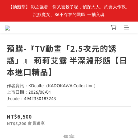
【抽籤堂】 影之強者、你又被殺了呢，偵探大人、約會大作戰、
最新開賣🔥「全知讀者視角」 周邊商品
沉默魔女、86不存在的戰區  一抽入魂 
最新開賣🔥「全知讀者視角」 周邊商品
預購-『TV動畫「2.5次元的誘
惑」』 莉莉艾露 半深淵形態【日
本進口精品】
作者資訊：KDcolle（KADOKAWA Collection）
上市日期：2026/08/01
J-code：4942330183243
NT$6,500
會員獨享
NT$5,200
售完