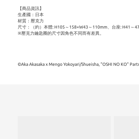
【商品資訊】
生產國：日本
材質
：壓克力
尺寸
：（約）本體: H105～158×W43～110mm、台座: H41～4
※壓克力鑰匙圈的尺寸因角色不同而有差異。
©Aka Akasaka x Mengo Yokoyari/Shueisha, "OSHI NO KO" Part