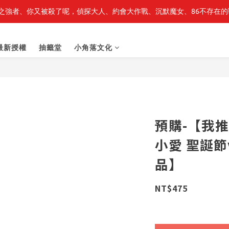
之強者、你又被殺了呢，偵探大人、約會大作戰、沉默魔女、86不存在的戰
最新開賣🔥「全知讀者視角」 周邊商品
最新開賣🔥「全知讀者視角」 周邊商品
最新授權
抽籤堂
小角落文化
預購-【我
小愛 聖誕節
品】
NT$475