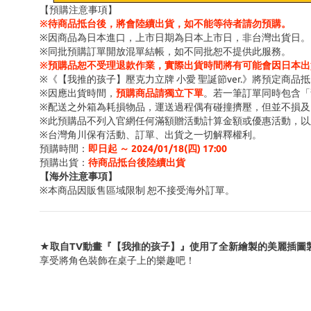
【預購注意事項】
※待商品抵台後，將會陸續出貨，如不能等待者請勿預購。
※因商品為日本進口，上市日期為日本上市日，非台灣出貨日。
※同批預購訂單開放混單結帳，如不同批恕不提供此服務。
※預購品恕不受理退款作業，實際出貨時間將有可能會因日本出
※《【我推的孩子】壓克力立牌 小愛 聖誕節ver.》將預定商品
※因應出貨時間，
預購商品請獨立下單
。若一筆訂單同時包含「
※配送之外箱為耗損物品，運送過程偶有碰撞擠壓，但並不損及
※此預購品不列入官網任何滿額贈活動計算金額或優惠活動
，以
※台灣角川保有活動、訂單、出貨之一切解釋權利。
預購時間
：
即日起 ～ 2024/01/18(四
) 17:00
預購出貨：
待商品抵台後陸續出貨
【海外注意事項】
※
本商品因販售區域限制 恕不接受海外訂單
。
★取自TV動畫『【我推的孩子】』使用了全新繪製的美麗插圖
享受將角色裝飾在桌子上的樂趣吧！