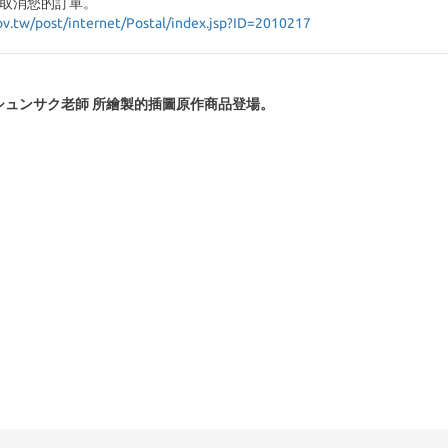
取消您的訂單。
ov.tw/post/internet/Postal/index.jsp?ID=2010217
モセシュンサク老師 所繪製的插圖原作商品登場。