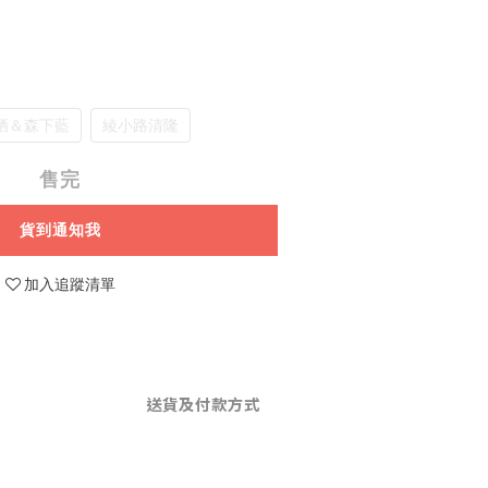
栖＆森下藍
綾小路清隆
售完
貨到通知我
加入追蹤清單
送貨及付款方式