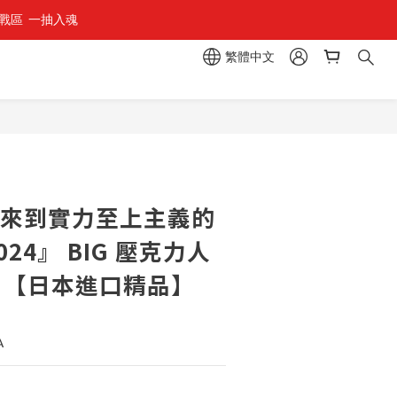
區  一抽入魂 
繁體中文
迎來到實力至上主義的
2024』 BIG 壓克力人
列 【日本進口精品】
A