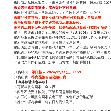
※因商品為日本進口，上市日為台灣預計出貨日（日本預計202
※
如需拆單提前送達，需再額外支付運費。
※同批預購訂單開放混單結帳，如不同批恕不提供此服務。
※商品性質特殊，恕不提供ATM轉帳付款服務，還請見諒！
※掛軸類商品恕不接受與其他商品併單結帳。
※預購品恕不受理退款作業，如無法配合活動規則者請勿預購！
※《『歡迎來到實力至上主義的教室 Fest 2024』 BIG 壓
※新品瑕疵換貨請先將商品外包裝盒/袋回復原狀，以及保持內
※所有商品以實物為準，圖片僅供示意參考。
※因應出貨時間，預購商品請獨立下單。若一筆訂單同時包含
※配送之外箱為耗損物品，運送過程偶有碰撞擠壓，但並不損及
※此預購品不列入官網任何滿額贈活動計算金額或優惠活動，以
※台灣角川保有活動、訂單、出貨之一切解釋權利。
預購時間：
即日起 ～ 2024/12/11(三) 23:59
預購出貨：
待商品抵台後陸續出貨
【海外預購注意事項】
※可授權販售國家：全世界
※商品不接受退換貨，下單即同意預購規範。
※如不符合可販售國家規定下單，將會直接取消訂單。
※部分中譯為參考，將以日方提供為準。