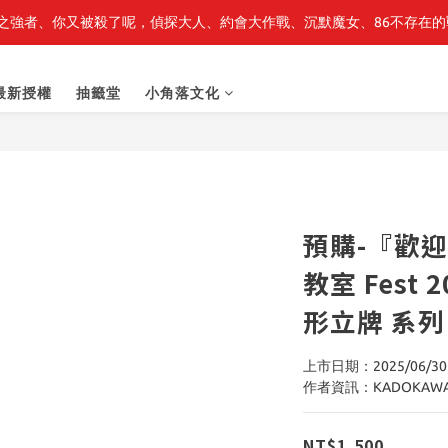
之強者、你又被殺了呢，偵探大人、約會大作戰、沉默魔女、86不存在的戰
最新開賣🔥「全知讀者視角」 周邊商品
最新開賣🔥「全知讀者視角」 周邊商品
最新授權
抽籤堂
小角落文化
預購-『歡
教室 Fest 
形立牌 系
上市日期：2025/06/30
作者資訊：KADOKAW
NT$1,500