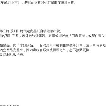
5年03月上市），若提前到貨將依訂單順序陸續出貨。
克力人形立牌 系列》將預定商品抵台後陸續出貨。
容物/配件完整，若外包裝袋髒污、破損或撕毀無法回復原狀，或配件遺失
「預購品」與「非預購品」，台灣角川有權利刪除整筆訂單，請下單時依照
內盒產品完整性，除內容物有瑕疵或損壞之外，恕不接受更換。
及紅利點數折抵。