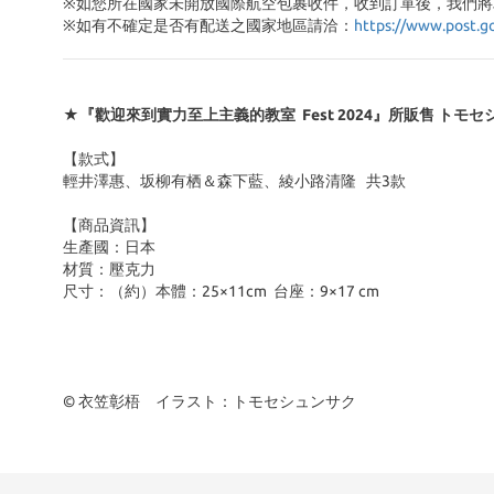
※如您所在國家未開放國際航空包裹收件，收到訂單後，我們將
※
如有不確定是否有配送之國家地區請洽：
https://www.post.g
★『歡迎來到實力至上主義的教室 Fest 2024』所販售 ト
【款式】
輕井澤惠、坂柳有栖＆森下藍、綾小路清隆 共3款
【商品資訊】
生產國：日本
材質：壓克力
尺寸：（約）本體：25×11cm 台座：9×17 cm
© 衣笠彰梧 イラスト：トモセシュンサク