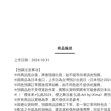
商品描述
上市日期：2024-10-31
【預購注意事項】
※待商品抵台後，將會陸續出貨，如不能等待者請勿預購。
※因商品為日本進口，上市日為台灣預計出貨日（日本預計202
※同批預購訂單開放混單結帳，如不同批恕不提供此服務。
※預購品恕不受理退款作業，實際出貨時間將有可能會因日本出
※《「櫻未來×弘函2024」 櫻之舞法被 弘函 Art by iXim
※所有商品以實物為準，圖片僅供示意參考。
※因應出貨時間，預購商品請獨立下單。若一筆訂單同時包含
※配送之外箱為耗損物品，運送過程偶有碰撞擠壓，但並不損及