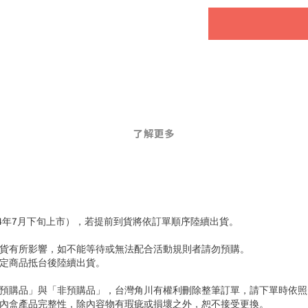
了解更多
4年7月下旬上市），若提前到貨將依訂單順序陸續出貨。
貨有所影響，如不能等待或無法配合活動規則者請勿預購。
a》將預定商品抵台後陸續出貨。
「預購品」與「非預購品」，台灣角川有權利刪除整筆訂單，請下單時依照
內盒產品完整性，除內容物有瑕疵或損壞之外，恕不接受更換。