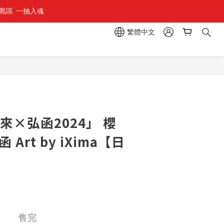
區  一抽入魂 
組」
繁體中文
組」
來×弘函2024」 櫻
Art by iXima【日
】
售完