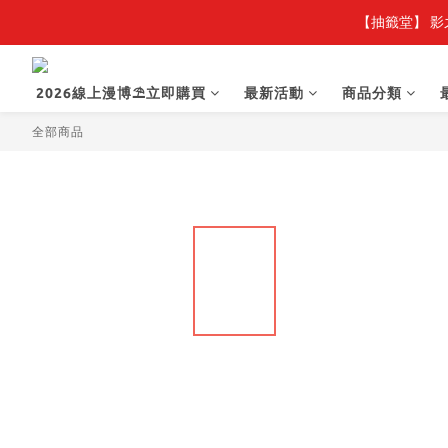
【抽籤堂】 影
【
【
2026線上漫博⛱️立即購買
最新活動
商品分類
全部商品