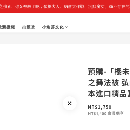
之強者、你又被殺了呢，偵探大人、約會大作戰、沉默魔女、86不存在的戰
轉生史萊姆】系列書展🌟系列小說 79 折，滿$389送「完節紀念明信片
轉生史萊姆】系列書展🌟系列小說 79 折，滿$389送「完節紀念明信片
最新授權
抽籤堂
小角落文化
預購-「櫻未
之舞法被 弘函 
本進口精品
NT$1,750
會員獨享
NT$1,400