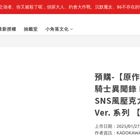
之強者、你又被殺了呢，偵探大人、約會大作戰、沉默魔女、86不存在的戰
最新開賣🔥「全知讀者視角」 周邊商品
最新開賣🔥「全知讀者視角」 周邊商品
最新授權
抽籤堂
小角落文化
預購-【原
騎士異聞錄 D
SNS風壓克
Ver. 系
上市日期：2025/01/27
作者資訊：KADOKAW