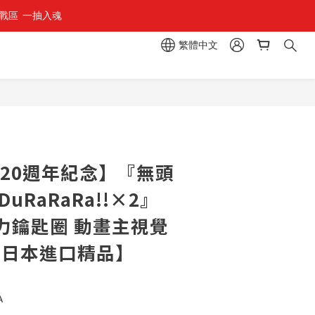
區  一抽入魂 
繁體中文
作20週年紀念】『無頭
uRaRaRa!!×2』
力鑰匙圈 動畫主視覺
列 【日本進口精品】
A