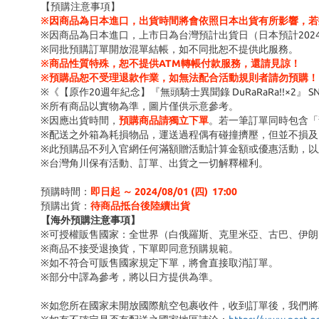
【預購注意事項】
※因商品為日本進口，出貨時間將會依照日本出貨有所影響，若
※因商品為日本進口，上市日為台灣預計出貨日（日本預計202
※同批預購訂單開放混單結帳，如不同批恕不提供此服務。
※商品性質特殊，恕不提供ATM轉帳付款服務，還請見諒！
※預購品恕不受理退款作業，如無法配合活動規則者請勿預購！
※《【原作20週年紀念】『無頭騎士異聞錄 DuRaRaRa!!×2』
※所有商品以實物為準，圖片僅供示意參考。
※因應出貨時間，
預購商品請獨立下單
。若一筆訂單同時包含「
※配送之外箱為耗損物品，運送過程偶有碰撞擠壓，但並不損及
※此預購品不列入官網任何滿額贈活動計算金額或優惠活動，以
※台灣角川保有活動、訂單、出貨之一切解釋權利。
預購時間：
即日起 ～ 2024/08/01 (四
) 17:00
預購出貨：
待商品抵台後陸續出貨
【海外預購注意事項】
※可授權販售國家：全世界（白俄羅斯、克里米亞、古巴、伊朗
※商品不接受退換貨，下單即同意預購規範。
※如不符合可販售國家規定下單，將會直接取消訂單。
※部分中譯為參考，將以日方提供為準。
※如您所在國家未開放國際航空包裹收件，收到訂單後，我們將