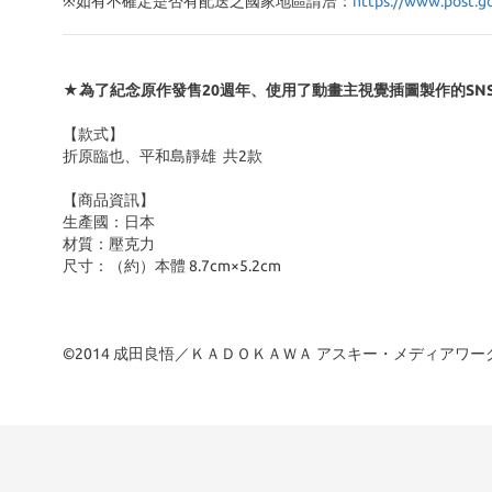
※
如有不確定是否有配送之國家地區請洽：
https://www.post.g
★為了紀念原作發售20週年、使用了動畫主視覺插圖製作的SN
【款式】
折原臨也、平和島靜雄 共2款
【商品資訊】
生產國：日本
材質：壓克力
尺寸：（約）本體 8.7cm×5.2cm
©2014 成田良悟／ＫＡＤＯＫＡＷＡ アスキー・メディアワ