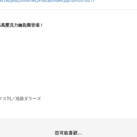
ov.tw/post/internet/Postal/index.jsp?ID=2010217
S風壓克力鑰匙圈登場！
ークス刊／池袋ダラーズ
您可能喜歡...