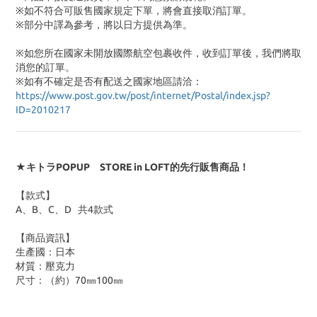
※如不符合可販售國家規定下單，將會直接取消訂單。
※部分中譯為參考，將以日方提供為準。
※如您所在國家未開放國際航空包裹收件，收到訂單後，我們將取
消您的訂單。
※
如有不確定是否有配送之國家地區請洽：
https://www.post.gov.tw/post/internet/Postal/index.jsp?
ID=2010217
★キトラPOPUP STORE in LOFT的先行販售商品！
【款式】
A、B、C、D 共4款式
【商品資訊】
生產國：日本
材質：壓克力
尺寸：（約）70㎜100㎜