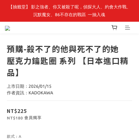
【抽籤堂】 影之強者、你又被殺了呢，偵探大人、約會大作戰、
最新開賣🔥「全知讀者視角」 周邊商品
沉默魔女、86不存在的戰區  一抽入魂 
最新開賣🔥「全知讀者視角」 周邊商品
預購-殺不了的他與死不了的她
壓克力鑰匙圈 系列 【日本進口精
品】
上市日期：2026/01/15
作者資訊：KADOKAWA
NT$225
會員獨享
NT$180
款式
: A