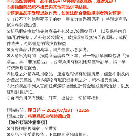
※商品性質特殊，恕不提供ATM轉帳付款服務，還請見諒！
※掛軸類商品恕不接受與其他商品併單結帳。
※預購品恕不受理退款作業，如無法配合活動規則者請勿預購！
※《殺不了的他與死不了的她 壓克力鑰匙圈 系列 》將預定商品
抵台後陸續出貨。
※新品瑕疵換貨請先將商品外包裝盒/袋回復原狀，以及保持內容
物/配件完整，若外包裝袋髒污、破損或撕毀無法回復原狀，或配
件遺失，將影響您的退換貨權益。
※所有商品以實物為準，圖片僅供示意參考。
※因應出貨時間，預購商品請獨立下單。若一筆訂單同時包含「預
購品」與「非預購品」，台灣角川有權利刪除整筆訂單，請下單
時依照規定配合。
※配送之外箱為耗損物品，運送過程偶有碰撞擠壓，但並不損及內
盒產品完整性，除內容物有瑕疵或損壞之外，恕不接受更換。
※此預購品不列入官網任何滿額贈活動計算金額或優惠活動，以及
紅利點數折抵。
※台灣角川保有活動、訂單、出貨之一切解釋權利。
預購時間：
即日起 ～
2025/07/28 (一
) 23:59
預購出貨：
待商品抵台後陸續出貨
【海外預購注意事項】
※可授權販售國家：全世界
※商品不接受退換貨，下單即同意預購規範。