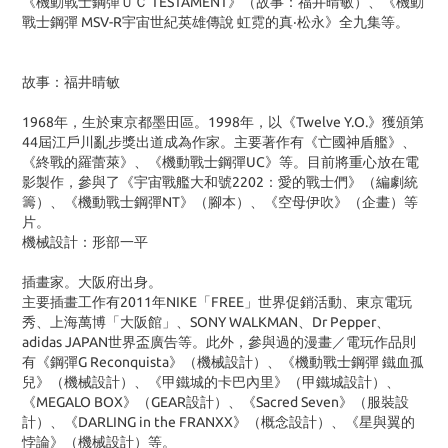
《機動戰士鋼彈ＵＣ TESTAMENT》（故事：福井晴敏）、《機動
戰士鋼彈 MSV-R宇宙世紀英雄傳說 虹霓的真‧松永》全九集等。
故事：福井晴敏
1968年，生於東京都墨田區。1998年，以《Twelve Y.O.》獲頒第
44屆江戶川亂步獎出道成為作家。主要著作有《亡國神盾艦》、
《終戰的羅蕾萊》、《機動戰士鋼彈UC》等。目前將重心放在電
影製作，參與了《宇宙戰艦大和號2202：愛的戰士們》（編劇統
籌）、《機動戰士鋼彈NT》（腳本）、《空母伊吹》（企畫）等
片。
機械設計：形部一平
插畫家。大阪府出身。
主要插畫工作有2011年NIKE「FREE」世界促銷活動、東京電玩
秀、上海萬博「大阪館」、SONY WALKMAN、Dr Pepper、
adidas JAPAN世界盃廣告等。此外，參與過的漫畫／電玩作品則
有《鋼彈G Reconquista》（機械設計）、《機動戰士鋼彈 鐵血孤
兒》（機械設計）、《甲鐵城的卡巴內里》（甲鐵城設計）、
《MEGALO BOX》（GEAR設計）、《Sacred Seven》（服裝設
計）、《DARLING in the FRANXX》（概念設計）、《星與翼的
悖論》（機械設計）等。