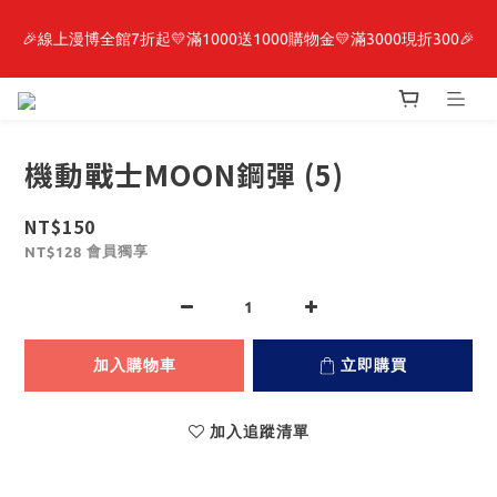
🎉線上漫博全館7折起💛滿1000送1000購物金💛滿3000現折300🎉
最新開賣🔥「全知讀者視角」 周邊商品
【抽籤堂】 影之強者、你又被殺了呢，偵探大人、約會大作戰、
沉默魔女、86不存在的戰區  一抽入魂 
機動戰士MOON鋼彈 (5)
最新開賣🔥「全知讀者視角」 周邊商品
NT$150
會員獨享
NT$128
加入購物車
立即購買
加入追蹤清單