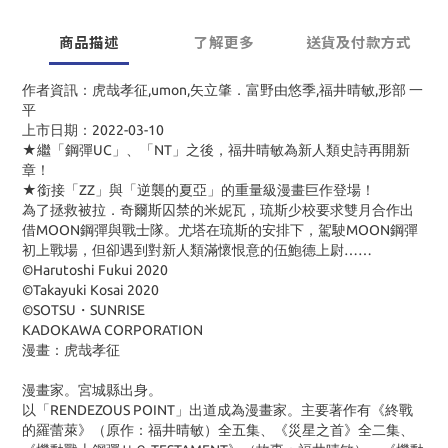
商品描述
了解更多
送貨及付款方式
作者資訊：虎哉孝征,umon,矢立肇．富野由悠季,福井晴敏,形部 一
平
上市日期：2022-03-10
★繼「鋼彈UC」、「NT」之後，福井晴敏為新人類史詩再開新
章！
★銜接「ZZ」與「逆襲的夏亞」的重量級漫畫巨作登場！
為了拯救被拉．奇爾斯囚禁的米妮瓦，琉斯少校要求雙月合作出
借MOON鋼彈與戰士隊。尤塔在琉斯的安排下，駕駛MOON鋼彈
初上戰場，但卻遇到對新人類滿懷恨意的伍鮑德上尉……
©Harutoshi Fukui 2020
©Takayuki Kosai 2020
©SOTSU・SUNRISE
KADOKAWA CORPORATION
漫畫：虎哉孝征
漫畫家。宮城縣出身。
以「RENDEZOUS POINT」出道成為漫畫家。主要著作有《終戰
的羅蕾萊》（原作：福井晴敏）全五集、《災星之首》全二集、