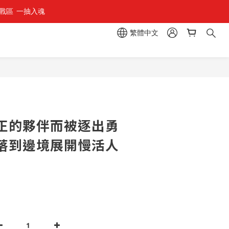
區  一抽入魂 
繁體中文
立即購買
正的夥伴而被逐出勇
落到邊境展開慢活人