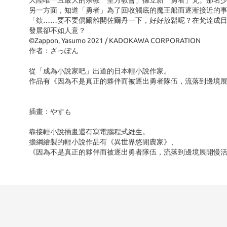
大陸唯一且最大的宗教「聖方教會」擁立新「勇者」梵。那名
另一方面，知道「勇者」為了回收觸底的魔王船而逐漸接近的
「欸……要不要偶爾離開佐爾丹一下，好好放鬆呢？在梵達成
發展卻不如人意？
©Zappon, Yasumo 2021 / KADOKAWA CORPORATION
作者：ざっぽん
從「成為小說家吧」出道的日本輕小說作家。
作品有《因為不是真正的夥伴而被逐出勇者隊伍，流落到邊境
插畫：やすも
靠接輕小說插畫還有寫電腦程式維生。
擔綱繪製的輕小說作品有《異世界悠閒農家》、
《因為不是真正的夥伴而被逐出勇者隊伍，流落到邊境展開慢