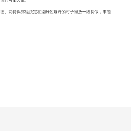
戰慄的可怕力量。
雷德、莉特與露緹決定在遠離佐爾丹的村子裡放一段長假，事態