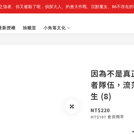
之強者、你又被殺了呢，偵探大人、約會大作戰、沉默魔女、86不存在的戰
最新開賣🔥「全知讀者視角」 周邊商品
最新開賣🔥「全知讀者視角」 周邊商品
最新授權
抽籤堂
小角落文化
因為不是真
者隊伍，流
生 (8)
NT$220
會員獨享
NT$187