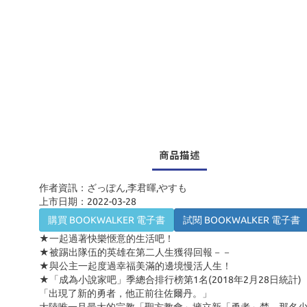
商品描述
作者資訊：ざっぽん,李君暉,やすも
上市日期：2022-03-28
購買 BOOKWALKER 電子書
試閱 BOOKWALKER 電子書
★一起過著快樂愜意的生活吧！
★被踢出隊伍的英雄在第二人生獲得回報－－
★與公主一起度過幸福美滿的邊境慢活人生！
★「成為小說家吧」季總合排行榜第1名(2018年2月28日統計)
「出現了新的勇者，他正前往佐爾丹。」