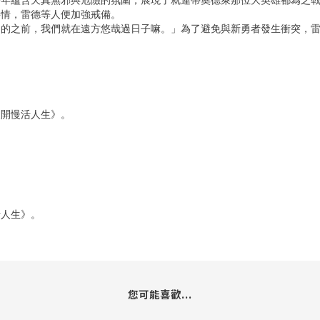
少年蘊含天真無邪與危險的氛圍，展現了就連蒂奧德萊那位大英雄都為之
事情，雷德等人便加強戒備。
目的之前，我們就在遠方悠哉過日子嘛。」為了避免與新勇者發生衝突，
展開慢活人生》。
活人生》。
您可能喜歡...