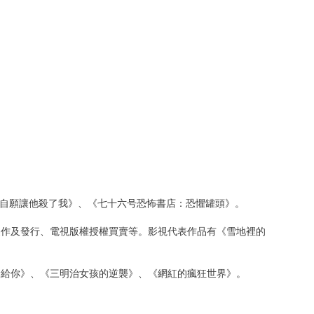
是自願讓他殺了我》、《七十六号恐怖書店：恐懼罐頭》。
製作及發行、電視版權授權買賣等。影視代表作品有《雪地裡的
輸給你》、《三明治女孩的逆襲》、《網紅的瘋狂世界》。