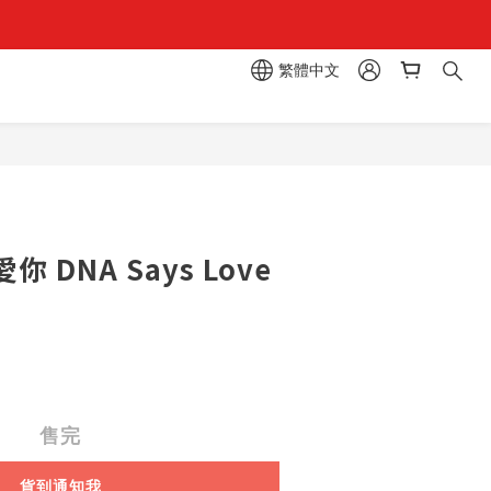
繁體中文
區  一抽入魂 
 DNA Says Love
售完
貨到通知我