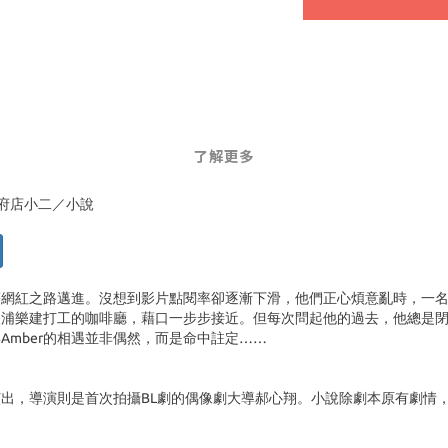
了解更多
北府店小二／小說
網紅之路邁進。沒想到影片點閱率卻逐漸下滑，他們正心煩意亂時，一名自
出入浦樂建打工的咖啡廳，藉口一步步接近。但每次問起他的過去，他總是
mber的相遇並非偶然，而是命中註定……
出，導演則是首次拍攝BL劇的偶像劇大導郝心翔。小說除劇本原有劇情