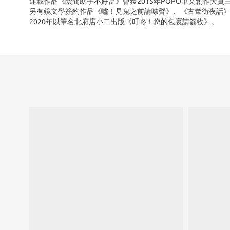
連載作品《陰間助手不好當》曾獲2015年POPO華文創作大賞
另有鏡文學簽約作品《噓！見鬼之前請噤聲》、《古董街夜話
2020年以筆名北府店小二出版《叮咚！您的包裹請簽收》。