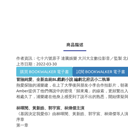
商品描述
作者資訊：七十六號原子 達騰娛樂 大川大立數位影音／監製 
上市日期：2022-03-30
購買 BOOKWALKER 電子書
試閱 BOOKWALKER 電子書
冒險純愛、全新血統BL戲劇小說 編劇北府店小二執筆
熱愛探險的浦樂建，在上了大學後與朋友小李合作拍影片，朝著
Amber提供了他們傳說中的密境「歸來庵」的線索，更頻繁
相處久了，浦樂建在他身上感受到了說不出的熟悉，開始懷疑與A
林暉閔、黃新皓、郭宇宸、林煒傑主演
《基因決定我愛你》由林暉閔、黃新皓、郭宇宸、林煒傑等人演
序章
第一章