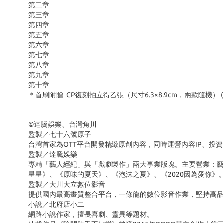
第二章
第三章
第四章
第五章
第六章
第七章
第八章
第九章
第十章
＊首刷附贈 CP復刻拍立得乙張（尺寸6.3×8.9cm，兩款隨機）
©達騰娛樂、台灣角川
監製／七十六號原子
台灣首家為OTT平台開發精緻原創內容，同時運營內容IP、
監製／達騰娛樂
專精「藝人經紀」與「戲劇製作」兩大事業版塊。主要營業：
星星》、《原味的夏天》、《泡沫之夏》、《2020因為愛你》
監製／大川大立數位影音
提供國內最高畫質整合平台，一條龍的數位影音作業，堅持高
小說／北府店小二
網路小說作家，擅長喜劇、靈異等題材。