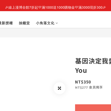
🎉線上漫博全館7折起💛滿1000送1000購物金💛滿3000現折300🎉
最新開賣🔥「全知讀者視角」 周邊商品
之強者、你又被殺了呢，偵探大人、約會大作戰、沉默魔女、86不存在的戰
最新授權
抽籤堂
小角落文化
最新開賣🔥「全知讀者視角」 周邊商品
基因決定我愛你
You
NT$350
會員獨享
NT$277