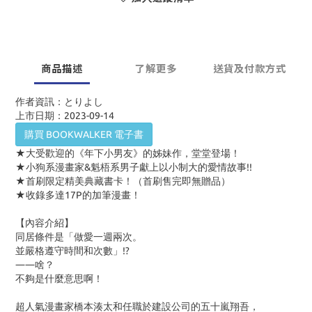
商品描述
了解更多
送貨及付款方式
作者資訊：とりよし
上市日期：2023-09-14
購買 BOOKWALKER 電子書
★大受歡迎的《年下小男友》的姊妹作，堂堂登場！
★小狗系漫畫家
&
魁梧系男子獻上以小制大的愛情故事
!!
★首刷限定精美典藏書卡！（首刷售完即無贈品）
★收錄多達
17P
的加筆漫畫！
【內容介紹】
同居條件是「做愛一週兩次。
並嚴格遵守時間和次數」
!?
――啥？
不夠是什麼意思啊！
超人氣漫畫家橋本湊太和任職於建設公司的五十嵐翔吾，