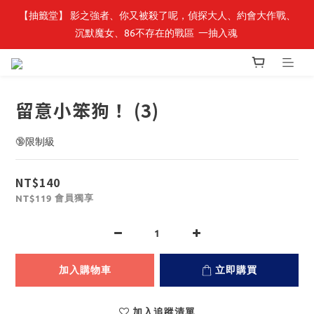
【轉生史萊姆】系列書展🌟系列小說 79 折，滿$389送「完節紀念
【抽籤堂】 影之強者、你又被殺了呢，偵探大人、約會大作戰、
沉默魔女、86不存在的戰區  一抽入魂 
明信片組」
【轉生史萊姆】系列書展🌟系列小說 79 折，滿$389送「完節紀念
明信片組」
留意小笨狗！ (3)
🔞限制級
NT$140
會員獨享
NT$119
加入購物車
立即購買
加入追蹤清單