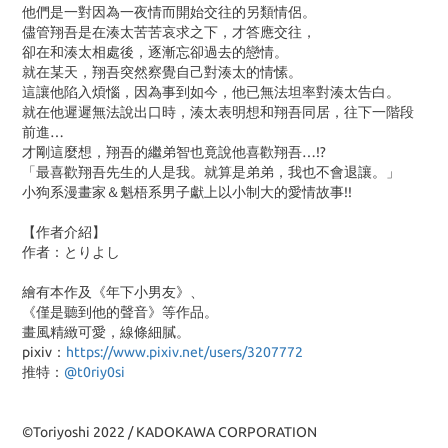
他們是一對因為一夜情而開始交往的另類情侶。
儘管翔吾是在湊太苦苦哀求之下，才答應交往，
卻在和湊太相處後，逐漸忘卻過去的戀情。
就在某天，翔吾突然察覺自己對湊太的情愫。
這讓他陷入煩惱，因為事到如今，他已無法坦率對湊太告白。
就在他遲遲無法說出口時，湊太表明想和翔吾同居，往下一階段
前進…
才剛這麼想，翔吾的繼弟智也竟說他喜歡翔吾…
!?
「最喜歡翔吾先生的人是我。就算是弟弟，我也不會退讓。」
小狗系漫畫家＆魁梧系男子獻上以小制大的愛情故事
!!
【作者介紹】
作者：とりよし
繪有本作及《年下小男友》、
《僅是聽到他的聲音》等作品。
畫風精緻可愛，線條細膩。
pixiv：
https://www.pixiv.net/users/3207772
推特：
@t0riy0si
©Toriyoshi 2022 / KADOKAWA CORPORATION