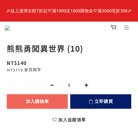
🎉線上漫博全館7折起💛滿1000送1000購物金💛滿3000現折300🎉
最新開賣🔥「全知讀者視角」 周邊商品
【抽籤堂】 影之強者、你又被殺了呢，偵探大人、約會大作戰、
沉默魔女、86不存在的戰區  一抽入魂 
熊熊勇闖異世界 (10)
最新開賣🔥「全知讀者視角」 周邊商品
NT$140
會員獨享
NT$119
加入購物車
立即購買
加入追蹤清單