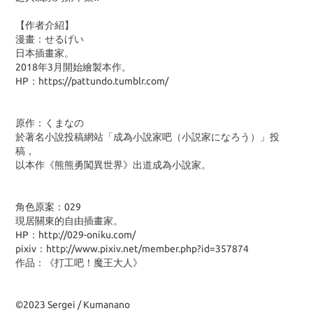
【作者介紹】
漫畫：せるげい
日本插畫家。
2018年3月開始繪製本作。
HP：https://pattundo.tumblr.com/
原作：くまなの
於著名小說投稿網站「成為小說家吧（小説家になろう）」投
稿，
以本作《熊熊勇闖異世界》出道成為小說家。
角色原案：029
現居關東的自由插畫家。
HP：http://029-oniku.com/
pixiv：http://www.pixiv.net/member.php?id=357874
作品：《打工吧！魔王大人》
©2023 Sergei / Kumanano