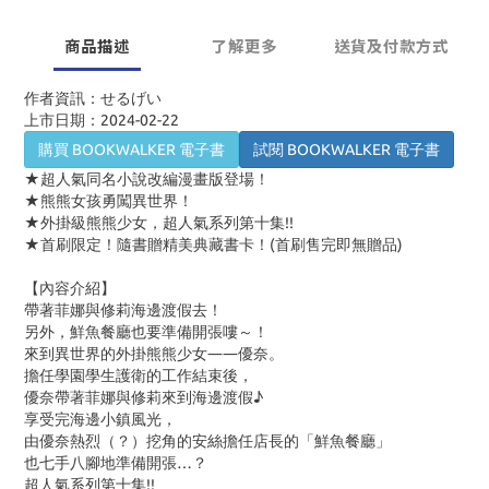
商品描述
了解更多
送貨及付款方式
作者資訊：せるげい
上市日期：2024-02-22
購買 BOOKWALKER 電子書
試閱 BOOKWALKER 電子書
★超人氣同名小說改編漫畫版登場！
★熊熊女孩勇闖異世界！
★外掛級熊熊少女，超人氣系列第十集
!!
★首刷限定！隨書贈精美典藏書卡！
(
首刷售完即無贈品
)
【內容介紹】
帶著菲娜與修莉海邊渡假去！
另外，鮮魚餐廳也要準備開張嘍～！
來到異世界的外掛熊熊少女――優奈。
擔任學園學生護衛的工作結束後，
優奈帶著菲娜與修莉來到海邊渡假♪
享受完海邊小鎮風光，
由優奈熱烈（？）挖角的安絲擔任店長的「鮮魚餐廳」
也七手八腳地準備開張…？
超人氣系列第十集
!!