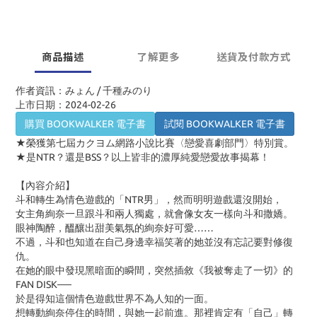
商品描述
了解更多
送貨及付款方式
作者資訊：みょん / 千種みのり
上市日期：2024-02-26
購買 BOOKWALKER 電子書
試閱 BOOKWALKER 電子書
★榮獲第七屆カクヨム網路小說比賽〈戀愛喜劇部門〉特別賞。
★是
NTR
？還是
BSS
？以上皆非的濃厚純愛戀愛故事揭幕！
【內容介紹】
斗和轉生為情色遊戲的「
NTR
男」，然而明明遊戲還沒開始，
女主角絢奈一旦跟斗和兩人獨處，就會像女友一樣向斗和撒嬌。
眼神陶醉，醞釀出甜美氣氛的絢奈好可愛……
不過，斗和也知道在自己身邊幸福笑著的她並沒有忘記要對修復
仇。
在她的眼中發現黑暗面的瞬間，突然插敘《我被奪走了一切》的
FAN DISK──
於是得知這個情色遊戲世界不為人知的一面。
想轉動絢奈停住的時間，與她一起前進。那裡肯定有「自己」轉