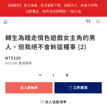
【抽籤堂】 影之強者、你又被殺了呢，偵探大人、約會大作戰、
最新開賣🔥「全知讀者視角」 周邊商品
沉默魔女、86不存在的戰區  一抽入魂 
最新開賣🔥「全知讀者視角」 周邊商品
轉生為睡走情色遊戲女主角的男
人，但我絕不會幹這種事 (2)
NT$220
會員獨享
NT$187
加入購物車
立即購買
加入追蹤清單