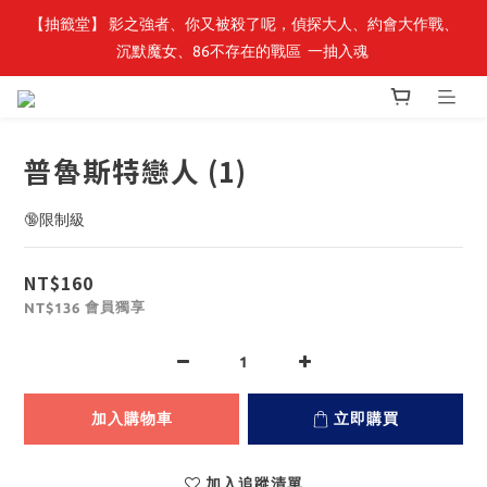
【抽籤堂】 影之強者、你又被殺了呢，偵探大人、約會大作戰、
最新開賣🔥「全知讀者視角」 周邊商品
沉默魔女、86不存在的戰區  一抽入魂 
最新開賣🔥「全知讀者視角」 周邊商品
普魯斯特戀人 (1)
🔞限制級
NT$160
會員獨享
NT$136
加入購物車
立即購買
加入追蹤清單