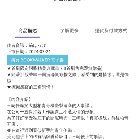
商品描述
了解更多
送貨及付款方式
作者資訊：縞ほっけ
上市日期：2024-03-21
購買 BOOKWALKER 電子書
★首刷限定附贈精美典藏書卡
!(
首刷售完即無贈品
)
★隨著那股香味一同沉淪於歡愉之際，感受到的是情愫，還是快
感──
★撩撥感官的三角戀情！
【內容介紹】
三崎任職於大型柏青哥機臺製造商的人事課，
在公司一直保持著工作認真且不通人情的形象。
為了好好享受私底下的閒暇時光，三崎以「真實樣貌」前往柏青
哥店，
並在這裡遇到看似新手的青年伊織，
受到他手上的稀有品牌香菸吸引，三崎便上前攀談。