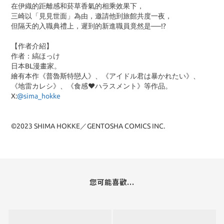
在伊織的距離感和菸草香氣的相乘效果下，
三崎以「見見世面」為由，邀請他到旅館共度一夜，
但隔天的入職典禮上，遲到的新進職員竟然是──
!?
【作者介紹】
作者：縞ほっけ
日本BL漫畫家。
繪有本作《普魯斯特戀人》、《アイドル君は暴かれたい》、
《地雷カレシ》、《食感❤ハラスメント》等作品。
X:
@sima_hokke
©2023 SHIMA HOKKE／GENTOSHA COMICS INC.
您可能喜歡...