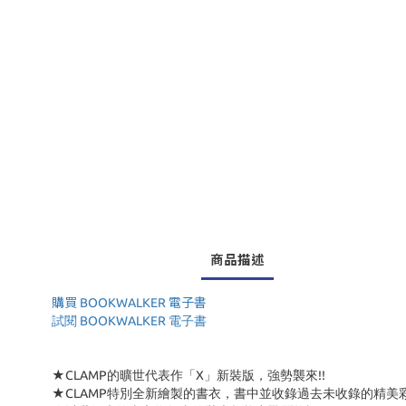
商品描述
購買 BOOKWALKER 電子書
試閱 BOOKWALKER 電子書
★CLAMP的曠世代表作「X」新裝版，強勢襲來!!
★CLAMP特別全新繪製的書衣，書中並收錄過去未收錄的精美