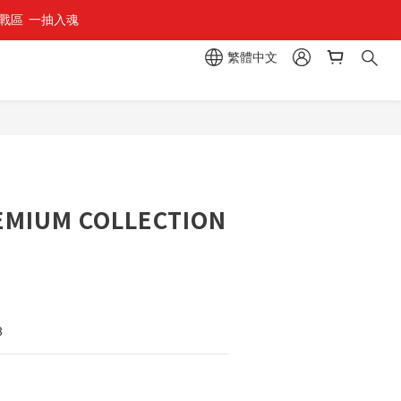
區  一抽入魂 
組」
繁體中文
組」
立即購買
EMIUM COLLECTION
8