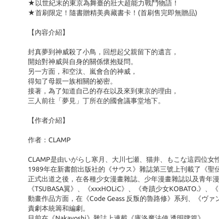
★以世紀末的東京為舞臺的壯大超能力戰鬥物語！
★首刷限定！隨書贈精美典藏書卡！(首刷售完即無贈品)
【內容介紹】
封真夢到神威殺了小鳥，回想起父親留下的遺言，
開始對神威與自身的關係懷抱疑問。
另一方面，和空汰、嵐會合的神威，
得知了母親一族相關的祕密。
接著，為了知道自己的存在以及來到東京的理由，
三人前往「夢見」丁所在的國會議事堂地下。
【作者介紹】
作者：CLAMP
CLAMP是由いがらし寒月、大川七瀬、猫井、もこな這四位女
1989年在新書館出版社的《サウス》雜誌第三號上刊載了《聖伝-
正式出道之後，在各種少女漫畫雜誌、少年漫畫雜誌以及青年漫畫
《TSUBASA翼》、《xxxHOLiC》、《奇蹟少女KOBATO.》
動畫作品方面，在《Code Geass 反叛的魯路修》系列、《ヴァン
責劇本統籌和編劇。
目前在《Nakayoshi》雜誌上連載《庫洛魔法使 透明牌篇》。