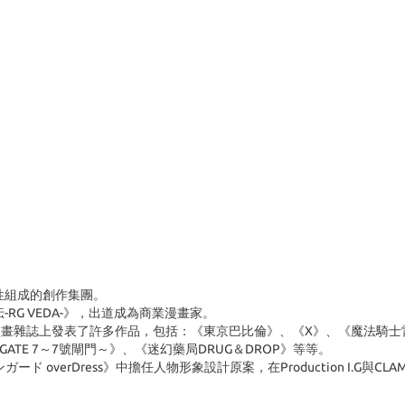
性組成的創作集團。
RG VEDA-》，出道成為商業漫畫家。
雜誌上發表了許多作品，包括：《東京巴比倫》、《X》、《魔法騎士雷阿
、《GATE 7～7號閘門～》、《迷幻藥局DRUG＆DROP》等等。
ガード overDress》中擔任人物形象設計原案，在Production I.