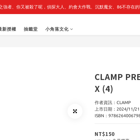
之強者、你又被殺了呢，偵探大人、約會大作戰、沉默魔女、86不存在的戰
轉生史萊姆】系列書展🌟系列小說 79 折，滿$389送「完節紀念明信片
轉生史萊姆】系列書展🌟系列小說 79 折，滿$389送「完節紀念明信片
最新授權
抽籤堂
小角落文化
CLAMP PR
X (4)
作者資訊：CLAMP
上市日期：2024/11/21
ISBN：978626400679
NT$150