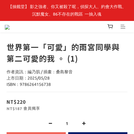
【抽籤堂】 影之強者、你又被殺了呢，偵探大人、約會大作戰、
最新開賣🔥「全知讀者視角」 周邊商品
沉默魔女、86不存在的戰區  一抽入魂 
最新開賣🔥「全知讀者視角」 周邊商品
世界第一「可愛」的雨宮同學與
第二可愛的我 。 (1)
作者資訊：編乃肌 / 插畫：桑島黎音
上市日期：2025/05/28
ISBN：9786264156738
NT$220
會員獨享
NT$187