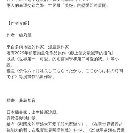
兩人的命運交錯之際，世界最「美好」的戀愛即將展開。
【作者介紹】
作者：編乃肌
來自多雨地區的作家、漫畫原作家
著有2025年預定動畫化作品原作《獻上聖女最誠摯的復仇》，
以及《世界第一「可愛」的雨宮同學和第二可愛的我。》等小
說。
也是《余命六ヶ月延長してもらったから、ここからは私の時間
です》等漫畫作品原作家。
插畫：桑島黎音
日本插畫家，出生於新潟縣。
喜歡長髮與紅髮。
繪有《鄰國來的新娘太可愛了該怎麼辦？》、《在異世界獲得超
強能力的我，在現實世界照樣無敵》1~14、《29歲單身漢在異世