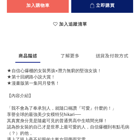
加入購物車
立即購買
加入追蹤清單
商品描述
了解更多
送貨及付款方式
★自信心爆棚的女裝男孩×潛力無窮的堅強女孩！
★第十回網路小說大賞！
★漫畫版第一集同月發售！
【內容介紹】
「我不會為了奉承別人，就隨口稱讚『可愛』什麼的！」
享譽全球的最強美少女模特兒hikari──
其真實身分竟是隨處可見的普通男高中生晴間光輝！
認為扮女裝的自己才是世界上最可愛的人，自信爆棚到有點毛病
（？）的他，
遇上了班上毫不起眼的土氣女同學雨宮雫……