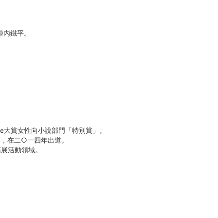
陣內鐵平。
tame大賞女性向小說部門「特別賞」。
」，在二○一四年出道。
，拓展活動領域。