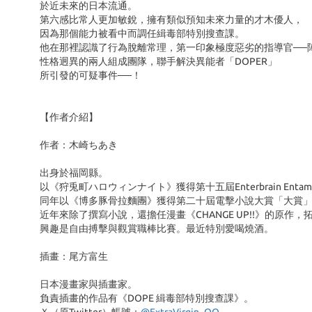
於近未來的日本流通。
第六感比常人更加敏銳，擁有類似預知未來力量的才木優人，
因為那個能力被看中而調任緝毒部特別搜查課。
他在那裡認識了行為脫離常理，第一印象極度惡劣的指導官──
性格迥異的兩人組成團隊，聯手解決異能者「DOPER」
所引發的可疑事件──！
【作者介紹】
作者：木崎ちあき
出身於福岡縣。
以《狩兎町ハロウィンナイト》獲得第十五屆Enterbrain En
同年以《博多豚骨拉麵團》獲得第二十屆電擊小說大賞「大賞
近年來除了撰寫小說，還擔任漫畫《CHANGE UP!!》的原作
興趣是自由搏擊與觀賞職棒比賽。最近特別愛喝燒酒。
插畫：尾方富生
日本漫畫家與插畫家。
負責插畫的作品有《DOPE 緝毒部特別搜查課》。