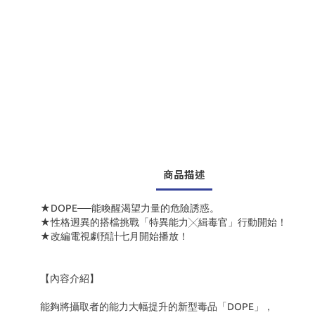
商品描述
★DOPE──能喚醒渴望力量的危險誘惑。
★性格迥異的搭檔挑戰「特異能力╳緝毒官」行動開始！
★改編電視劇預計七月開始播放！
【內容介紹】
能夠將攝取者的能力大幅提升的新型毒品「DOPE」，