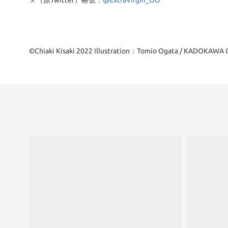
Ｘ（原Twitter）帳號：
@ExtraVirgin_OO
©Chiaki Kisaki 2022 Illustration：Tomio Ogata / KADOKAW