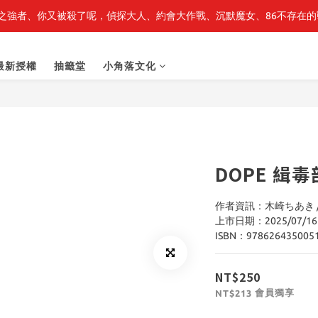
之強者、你又被殺了呢，偵探大人、約會大作戰、沉默魔女、86不存在的戰
最新開賣🔥「全知讀者視角」 周邊商品
最新開賣🔥「全知讀者視角」 周邊商品
最新授權
抽籤堂
小角落文化
DOPE 緝
作者資訊：木崎ちあき 
上市日期：2025/07/16
ISBN：978626435005
NT$250
會員獨享
NT$213