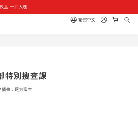
區  一抽入魂 
繁體中文
立即購買
毒部特別搜查課
/ 插畫：尾方富生
1