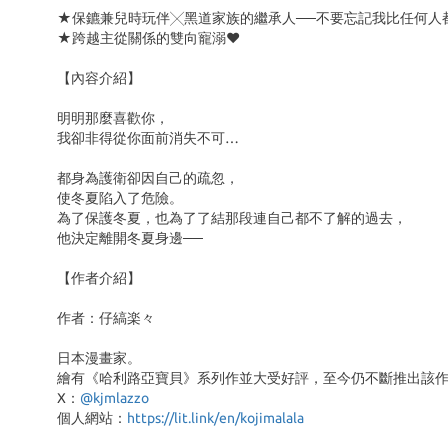
★保鑣兼兒時玩伴╳黑道家族的繼承人──不要忘記我比任何人
★跨越主從關係的雙向寵溺♥
【內容介紹】
明明那麼喜歡你，
我卻非得從你面前消失不可…
都身為護衛卻因自己的疏忽，
使冬夏陷入了危險。
為了保護冬夏，也為了了結那段連自己都不了解的過去，
他決定離開冬夏身邊──
【作者介紹】
作者：仔縞楽々
日本漫畫家。
繪有《哈利路亞寶貝》系列作並大受好評，至今仍不斷推出該
X：
@kjmlazzo
個人網站：
https://lit.link/en/kojimalala