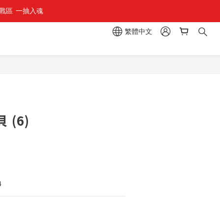
區  一抽入魂 
組」
繁體中文
組」
(6)
4