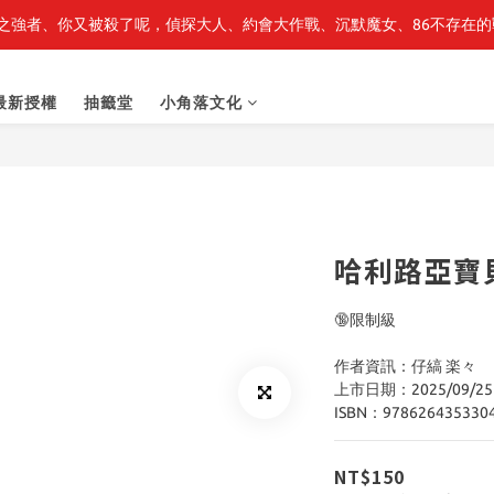
之強者、你又被殺了呢，偵探大人、約會大作戰、沉默魔女、86不存在的戰
轉生史萊姆】系列書展🌟系列小說 79 折，滿$389送「完節紀念明信片
轉生史萊姆】系列書展🌟系列小說 79 折，滿$389送「完節紀念明信片
最新授權
抽籤堂
小角落文化
哈利路亞寶貝 
🔞限制級
作者資訊：仔縞 楽々
上市日期：2025/09/25
ISBN：978626435330
NT$150