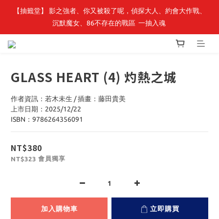
【抽籤堂】 影之強者、你又被殺了呢，偵探大人、約會大作戰、
最新開賣🔥「全知讀者視角」 周邊商品
沉默魔女、86不存在的戰區  一抽入魂 
最新開賣🔥「全知讀者視角」 周邊商品
GLASS HEART (4) 灼熱之城
作者資訊：若木未生 / 插畫：藤田貴美
上市日期：2025/12/22
ISBN：9786264356091
NT$380
會員獨享
NT$323
加入購物車
立即購買