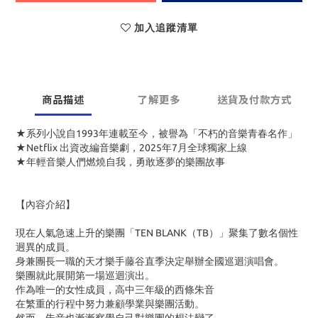
加入追蹤清單
商品描述
了解更多
送貨及付款方式
★系列小說自1993年連載至今，被譽為「不朽的音樂青春名作」
★Netflix 出資改編音樂劇，2025年7月全球獨家上線
★年輕音樂人們燃燒自我，勇敢逐夢的樂團故事
【內容介紹】
現在人氣急速上升的樂團「TEN BLANK（TB）」聚集了數名個性
迥異的成員。
身兼團長一職的天才樂手藤谷直季決定舉辦全國巡迴演唱會。
樂團就此展開第一場巡迴演出。
作為唯一的女性成員，高中三年級的西條朱音
在繁重的行程中努力兼顧學業與樂團活動。