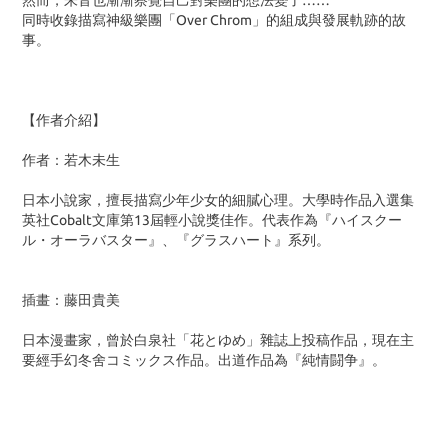
然而，朱音也漸漸察覺自己對樂團的想法變了……
同時收錄描寫神級樂團「Over Chrom」的組成與發展軌跡的故
事。
【作者介紹】
作者：若木未生
日本小說家，擅長描寫少年少女的細膩心理。大學時作品入選集
英社Cobalt文庫第13屆輕小說獎佳作。代表作為『ハイスクー
ル・オーラバスター』、『グラスハート』系列。
插畫：藤田貴美
日本漫畫家，曾於白泉社「花とゆめ」雜誌上投稿作品，現在主
要經手幻冬舍コミックス作品。出道作品為『純情闘争』。