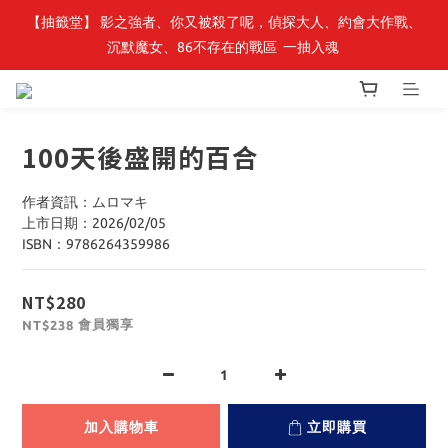
【抽籤堂】 影之強者、你又被殺了呢，偵探大人、約會大作戰、
最新開賣🔥「全知讀者視角」 周邊商品
沉默魔女、86不存在的戰區  一抽入魂 
最新開賣🔥「全知讀者視角」 周邊商品
100天後盛開的百合
作者資訊：ムロマキ
上市日期：2026/02/05
ISBN：9786264359986
NT$280
會員獨享
NT$238
加入購物車
立即購買