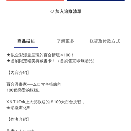
加入追蹤清單
商品描述
了解更多
送貨及付款方式
★以全彩漫畫呈現的百合情境✕100！
★首刷限定精美典藏書卡！（首刷售完即無贈品）
【內容介紹】
百合漫畫家──ムロマキ描繪的
100種戀愛的模樣。
X＆TikTok上大受歡迎的＃100天百合挑戰，
全彩漫畫化!!!!
【作者介紹】