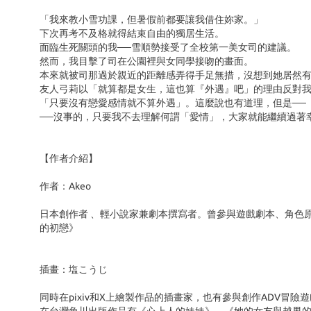
「我來教小雪功課，但暑假前都要讓我借住妳家。」
下次再考不及格就得結束自由的獨居生活。
面臨生死關頭的我──雪順勢接受了全校第一美女司的建議。
然而，我目擊了司在公園裡與女同學接吻的畫面。
本來就被司那過於親近的距離感弄得手足無措，沒想到她居然
友人弓莉以「就算都是女生，這也算『外遇』吧」的理由反對
「只要沒有戀愛感情就不算外遇」。這麼說也有道理，但是──
──沒事的，只要我不去理解何謂「愛情」，大家就能繼續過著
【作者介紹】
作者：Akeo
日本創作者 、輕小說家兼劇本撰寫者。曾參與遊戲劇本、角色
的初戀》
插畫：塩こうじ
同時在pixiv和X上繪製作品的插畫家，也有參與創作ADV冒險遊戲