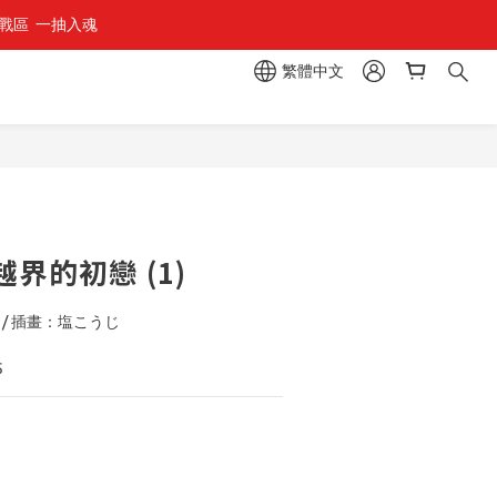
區  一抽入魂 
繁體中文
立即購買
界的初戀 (1)
 / 插畫：塩こうじ
5