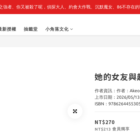
之強者、你又被殺了呢，偵探大人、約會大作戰、沉默魔女、86不存在的戰
最新開賣🔥「全知讀者視角」 周邊商品
最新開賣🔥「全知讀者視角」 周邊商品
最新授權
抽籤堂
小角落文化
她的女友與越
作者資訊：作者：Akeo
上市日期：2026/05/13
ISBN：978626445530
NT$270
會員獨享
NT$213