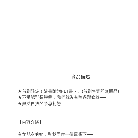
商品描述
★首刷限定！隨書附贈PET書卡。(首刷售完即無贈品)
★不承認那是戀愛，我們就沒有跨過那條線──
★無法自拔的禁忌初戀！
【內容介紹】
有女朋友的她，與我同住一個屋簷下──