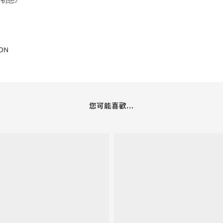
的初戀》
ION
您可能喜歡...