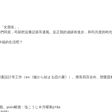
有「女朋友」。
我們同居，司卻把這番話當耳邊風。反正我的成績有進步，和司共度的時
幸福的生活吧？
原案設計等工作（ex:《嘘から始まる恋の夏》）。擅長寫百合向、戀愛
。pixiv帳號：塩こうじ＠月曜東p18a