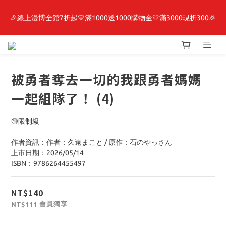
【轉生史萊姆】系列書展🌟系列小說 79 折，滿$389送「完節紀念
🎉線上漫博全館7折起💛滿1000送1000購物金💛滿3000現折300🎉
明信片組」
【抽籤堂】 影之強者、你又被殺了呢，偵探大人、約會大作戰、
沉默魔女、86不存在的戰區  一抽入魂 
被勇者奪去一切的我跟勇者媽媽
【轉生史萊姆】系列書展🌟系列小說 79 折，滿$389送「完節紀念
一起組隊了！ (4)
明信片組」
🔞限制級
作者資訊：作者：久遠まこと / 原作：石のやっさん
上市日期：2026/05/14
ISBN：9786264455497
NT$140
會員獨享
NT$111