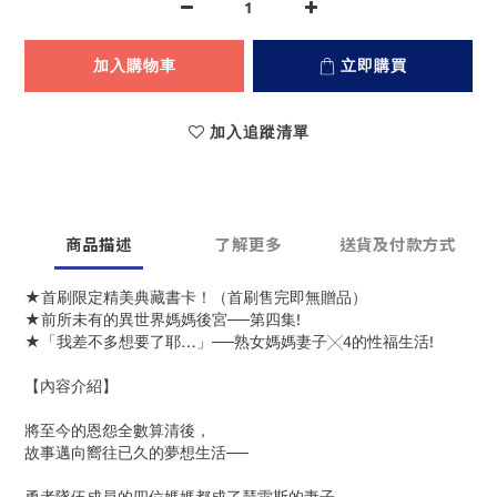
加入購物車
立即購買
加入追蹤清單
商品描述
了解更多
送貨及付款方式
★首刷限定精美典藏書卡！（首刷售完即無贈品）
★前所未有的異世界媽媽後宮──第四集!
★「我差不多想要了耶…」──熟女媽媽妻子╳4的性福生活!
【內容介紹】
將至今的恩怨全數算清後，
故事邁向嚮往已久的夢想生活──