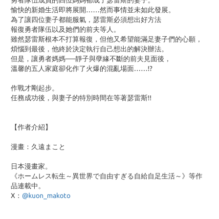
勇者隊伍成員的四位媽媽都成了瑟雷斯的妻子。
愉快的新婚生活即將展開……然而事情並未如此發展。
為了讓四位妻子都能服氣，瑟雷斯必須想出好方法
報復勇者隊伍以及她們的前夫等人。
雖然瑟雷斯根本不打算報復，但他又希望能滿足妻子們的心願，
煩惱到最後，他終於決定執行自己想出的解決辦法。
但是，讓勇者媽媽──靜子與孽緣不斷的前夫見面後，
溫馨的五人家庭卻化作了火爆的混亂場面……!?
作戰才剛起步。
任務成功後，與妻子的特別時間在等著瑟雷斯!!
【作者介紹】
漫畫：久遠まこと
日本漫畫家。
《ホームレス転生～異世界で自由すぎる自給自足生活～》等作
品連載中。
X：
@kuon_makoto