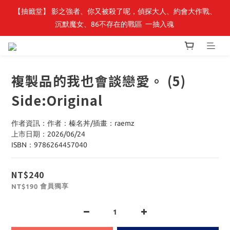
【抽籤堂】 影之強者、你又被殺了呢，偵探大人、約會大作戰、
最新開賣🔥「全知讀者視角」 周邊商品
沉默魔女、86不存在的戰區  一抽入魂 
最新開賣🔥「全知讀者視角」 周邊商品
複製品的我也會談戀愛。 (5)
Side:Original
作者資訊：作者：榛名丼/插畫：raemz
上市日期：2026/06/24
ISBN：9786264457040
NT$240
會員獨享
NT$190