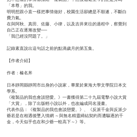
「本尊」的我。
明明想跟小直一樣把事情做好，校園生活卻總是不順遂，不斷白
費力氣。
在與阿秋、真田、佐藤、小律，以及吉井來往的過程中，察覺到
自己正在逐漸改變──
「我已經沒問題了。」
記錄素直說出這句話之前的點滴歲月的第五集。
【作者介紹】
作者：榛名丼
日本靜岡縣靜岡市出身的小說家，畢業於東海大學文學院日本文
學系。
《複製品的我也會談戀愛。》一書獲得第二十九屆電擊小說大賞
「大賞」，除了出版輕小說以外，也改編成同名漫畫。
代表作品：《複製品的我也會談戀愛。》、《反派千金與反派少
爺若是在相遇後墜入情網 ～與無名精靈締結契約而遭驅逐的千
金，今天似乎也在和少爺一較高下～》等。