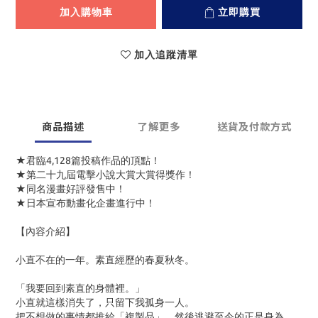
加入購物車
立即購買
加入追蹤清單
商品描述
了解更多
送貨及付款方式
★君臨4,128篇投稿作品的頂點！
★第二十九屆電擊小說大賞大賞得獎作！
★同名漫畫好評發售中！
★日本宣布動畫化企畫進行中！
【內容介紹】
小直不在的一年。素直經歷的春夏秋冬。
「我要回到素直的身體裡。」
小直就這樣消失了，只留下我孤身一人。
把不想做的事情都推給「複製品」，然後逃避至今的正是身為