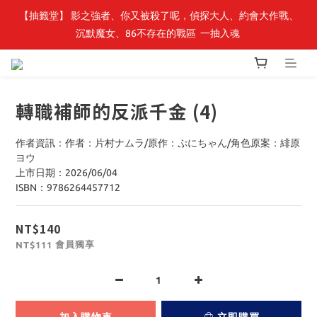
【抽籤堂】 影之強者、你又被殺了呢，偵探大人、約會大作戰、
最新開賣🔥「全知讀者視角」 周邊商品
沉默魔女、86不存在的戰區  一抽入魂 
最新開賣🔥「全知讀者視角」 周邊商品
轉職補師的反派千金 (4)
作者資訊：作者：片村ナムラ/原作：ぷにちゃん/角色原案：緋原
ヨウ
上市日期：2026/06/04
ISBN：9786264457712
NT$140
會員獨享
NT$111