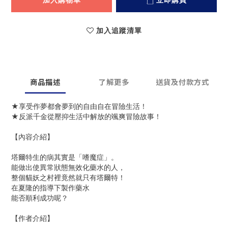
加入購物車
立即購買
加入追蹤清單
商品描述
了解更多
送貨及付款方式
★享受作夢都會夢到的自由自在冒險生活！
★反派千金從壓抑生活中解放的颯爽冒險故事！
【內容介紹】
塔爾特生的病其實是「嗜魔症」。
能做出使異常狀態無效化藥水的人，
整個貓妖之村裡竟然就只有塔爾特！
在夏隆的指導下製作藥水
能否順利成功呢？
【作者介紹】