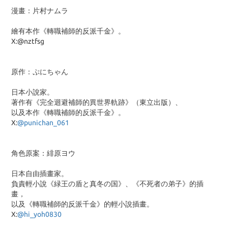
漫畫：片村ナムラ
繪有本作《轉職補師的反派千金》。
X:@nztfsg
原作：ぷにちゃん
日本小說家。
著作有《完全迴避補師的異世界軌跡》（東立出版）、
以及本作《轉職補師的反派千金》。
X:
@punichan_061
角色原案：緋原ヨウ
日本自由插畫家。
負責輕小說《緑王の盾と真冬の国》、《不死者の弟子》的插
畫，
以及《轉職補師的反派千金》的輕小說插畫。
X:
@hi_yoh0830