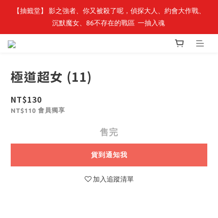
【抽籤堂】 影之強者、你又被殺了呢，偵探大人、約會大作戰、
最新開賣🔥「全知讀者視角」 周邊商品
沉默魔女、86不存在的戰區  一抽入魂 
最新開賣🔥「全知讀者視角」 周邊商品
極道超女 (11)
NT$130
會員獨享
NT$110
售完
貨到通知我
加入追蹤清單