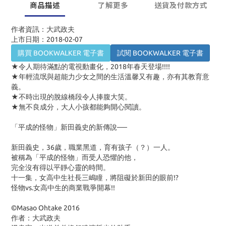
商品描述
了解更多
送貨及付款方式
作者資訊：大武政夫
上市日期：2018-02-07
購買 BOOKWALKER 電子書
試閱 BOOKWALKER 電子書
★令人期待滿點的電視動畫化，2018年春天登場!!!!
★年輕流氓與超能力少女之間的生活溫馨又有趣，亦有其教育意
義。
★不時出現的脫線橋段令人捧腹大笑。
★無不良成分，大人小孩都能夠開心閱讀。
「平成的怪物」新田義史的新傳說──
新田義史，36歲，職業黑道，育有孩子（？）一人。
被稱為「平成的怪物」而受人恐懼的他，
完全沒有得以平靜心靈的時間。
十一集，女高中生社長三嶋瞳，將阻礙於新田的眼前!?
怪物vs.女高中生的商業戰爭開幕!!
©Masao Ohtake 2016
作者：大武政夫