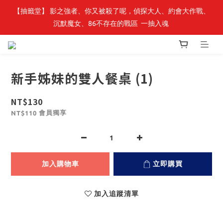
【抽籤堂】 影之強者、你又被殺了呢，偵探大人、約會大作戰、
最新開賣🔥「全知讀者視角」 周邊商品
沉默魔女、86不存在的戰區  一抽入魂 
最新開賣🔥「全知讀者視角」 周邊商品
新手姊妹的雙人餐桌 (1)
NT$130
會員獨享
NT$110
加入購物車
立即購買
加入追蹤清單