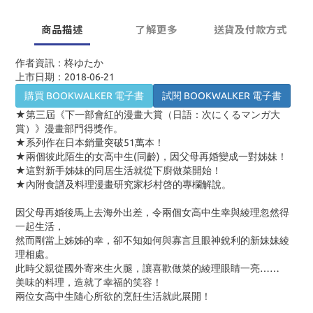
商品描述
了解更多
送貨及付款方式
作者資訊：柊ゆたか
上市日期：2018-06-21
購買 BOOKWALKER 電子書
試閱 BOOKWALKER 電子書
★第三屆《下一部會紅的漫畫大賞（日語：次にくるマンガ大
賞）》漫畫部門得獎作。
★系列作在日本銷量突破51萬本！
★兩個彼此陌生的女高中生(同齡)，因父母再婚變成一對姊妹！
★這對新手姊妹的同居生活就從下廚做菜開始！
★內附食譜及料理漫畫研究家杉村啓的專欄解說。
因父母再婚後馬上去海外出差，令兩個女高中生幸與綾理忽然得
一起生活，
然而剛當上姊姊的幸，卻不知如何與寡言且眼神銳利的新妹妹綾
理相處。
此時父親從國外寄來生火腿，讓喜歡做菜的綾理眼睛一亮……
美味的料理，造就了幸福的笑容！
兩位女高中生隨心所欲的烹飪生活就此展開！