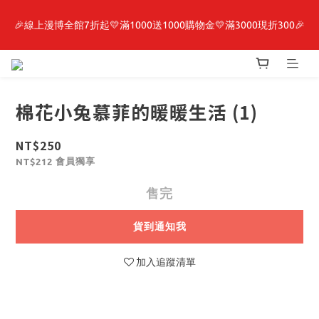
🎉線上漫博全館7折起💛滿1000送1000購物金💛滿3000現折300🎉
最新開賣🔥「全知讀者視角」 周邊商品
【抽籤堂】 影之強者、你又被殺了呢，偵探大人、約會大作戰、
沉默魔女、86不存在的戰區  一抽入魂 
棉花小兔慕菲的暖暖生活 (1)
最新開賣🔥「全知讀者視角」 周邊商品
NT$250
會員獨享
NT$212
售完
貨到通知我
加入追蹤清單