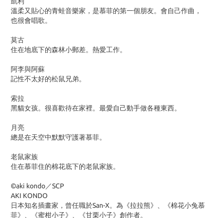
凱利
溫柔又貼心的青蛙音樂家，是慕菲的第一個朋友。會自己作曲，
也很會唱歌。
莫古
住在地底下的森林小郵差。熱愛工作。
阿李與阿蘇
記性不太好的松鼠兄弟。
索拉
黑貓女孩。很喜歡待在家裡。最愛自己動手做各種東西。
月亮
總是在天空中默默守護著慕菲。
老鼠家族
住在慕菲住的棉花底下的老鼠家族。
©aki kondo／SCP
AKI KONDO
日本知名插畫家，曾任職於San-X。為《拉拉熊》、《棉花小兔慕
菲》、《蜜柑小子》、《甘栗小子》創作者。