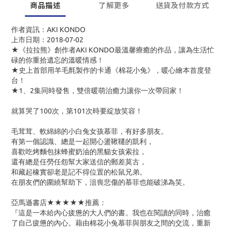
商品描述
了解更多
送貨及付款方式
作者資訊：AKI KONDO
上市日期：2018-07-02
★《拉拉熊》創作者AKI KONDO最溫馨療癒的作品，讓為生活忙
碌的你重拾遺忘的溫暖情感！
★史上首部用羊毛氈製作的卡通《棉花小兔》，暖心繪本首度登
台！
★1、2集同時發售，雙倍暖萌治癒力讓你一次帶回家！
就算哭了100次，第101次時要綻放笑容！
毛茸茸、軟綿綿的小白兔女孩慕菲，有好多朋友。
有第一個認識、總是一起開心盪鞦韆的凱利，
喜歡吃烤麵包抹蜂蜜奶油的黑貓女孩索拉，
還有總是任勞任怨幫大家送信的郵差莫古，
和藏起橡實卻老是記不得位置的松鼠兄弟。
在朋友們的圍繞幫助下，沮喪悲傷的慕菲也能破涕為笑。
亞馬遜書店★★★★★推薦：
『這是一本給內心疲憊的大人們的書。我也在閱讀的同時，治癒
了自己疲憊的內心。藉由棉花小兔慕菲與朋友之間的交流，重新