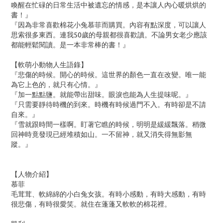
喚醒在忙碌的日常生活中被遺忘的情感，是本讓人內心暖烘烘的
書！』
『因為非常喜歡棉花小兔慕菲而購買。內容有點深度，可以讓人
思索很多東西。連我50歲的母親都很喜歡讀。不論男女老少應該
都能輕鬆閱讀。是一本非常棒的書！』
【軟萌小動物人生語錄】
『悲傷的時候。開心的時候。這世界的顏色一直在改變。唯一能
為它上色的，就只有心情。』
『加一點點鹽。就能帶出甜味。眼淚也能為人生提味呢。』
『只需要靜待時機的到來。時機有時候過門不入。有時卻是不請
自來。』
『雪就跟時間一樣啊。盯著它瞧的時候，明明是緩緩飄落。稍微
回神時竟發現已經堆積如山。一不留神，就又消失得無影無
蹤。』
【人物介紹】
慕菲
毛茸茸、軟綿綿的小白兔女孩。有時小感動，有時大感動，有時
很悲傷，有時很愛笑。就住在蓬蓬又軟軟的棉花裡。