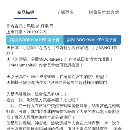
商品描述
了解更多
送貨及付款方式
作者資訊：馬場 翁,輝竜 司
上市日期：2019-02-26
購買 BOOKWALKER 電子書
試閱 BOOKWALKER 電子書
★日本「小説家になろう（成為輕小說作家吧）」排名NO.1作
品！
★《無頭騎士異聞錄DuRaRaRa!!》作者成田良悟大力讚賞！
《My Humanity》作者長骨敏司驚訝推薦！
★女子高中生轉生成毒蜘蛛，在絕望迷宮中的求生戰記！
★蜘蛛子變身魔法少女!?與最強宿敵展開超越極限的戰鬥！
先是螞蟻魔物，這會兒又有UFO!?
還要「我」殲滅敵方武器本體？太扯啦！
「我」們一行人在旅途中突然被螞蟻魔物襲擊，結果當然是輕鬆
打贏。可是，戰鬥時造成的衝擊卻喚醒了大量的古代無人殺戮兵
器！機器人與戰車海根本就是犯規吧！
但是龍的眷屬、神言教、波狄瑪斯等人也在此時齊聚一堂，說什
麼因為整顆星球面臨崩壞的危機，所以大家必須團結奮戰──不會