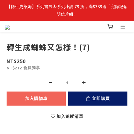
【轉生史萊姆】系列書展🌟系列小說 79 折，滿$389送「完節紀念
【轉生史萊姆】系列書展🌟系列小說 79 折，滿$389送「完節紀念
明信片組」
明信片組」
🎉線上漫博全館7折起💛滿1000送1000購物金💛滿3000現折300🎉
轉生成蜘蛛又怎樣！(7)
【抽籤堂】 影之強者、你又被殺了呢，偵探大人、約會大作戰、
沉默魔女、86不存在的戰區  一抽入魂 
NT$250
會員獨享
NT$212
【轉生史萊姆】系列書展🌟系列小說 79 折，滿$389送「完節紀念
明信片組」
加入購物車
立即購買
加入追蹤清單