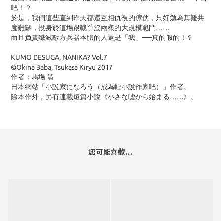
吧！？
於是，我們這些直到昨天都還互相仇視的傢伙，只好勉為其難共
度難關，投身於這場跟戰爭沒兩樣的大規模戰鬥……
而且負責殲滅敵方兵器本體的人還是「我」──真的假的！？
KUMO DESUGA, NANIKA? Vol.7
©Okina Baba, Tsukasa Kiryu 2017
作者：馬場 翁
日本網站「小説家になろう（成為輕小說作家吧）」作者。
除本作外，另有連載短篇小說《小さな嘘から始まる……》。
您可能喜歡...