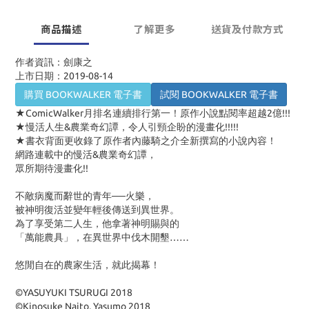
商品描述
了解更多
送貨及付款方式
作者資訊：劍康之
上市日期：2019-08-14
購買 BOOKWALKER 電子書
試閱 BOOKWALKER 電子書
★ComicWalker月排名連續排行第一！原作小說點閱率超越2億!!!
★慢活人生&農業奇幻譚，令人引頸企盼的漫畫化!!!!!
★書衣背面更收錄了原作者內藤騎之介全新撰寫的小說內容！
網路連載中的慢活&農業奇幻譚，
眾所期待漫畫化!!
不敵病魔而辭世的青年──火樂，
被神明復活並變年輕後傳送到異世界。
為了享受第二人生，他拿著神明賜與的
「萬能農具」，在異世界中伐木開墾……
悠閒自在的農家生活，就此揭幕！
©YASUYUKI TSURUGI 2018
©Kinosuke Naito, Yasumo 2018