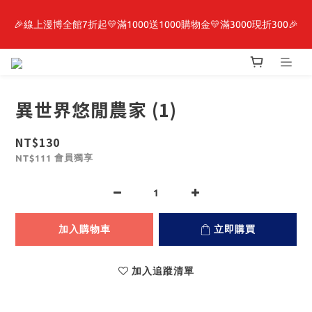
🎉線上漫博全館7折起💛滿1000送1000購物金💛滿3000現折300🎉
最新開賣🔥「全知讀者視角」 周邊商品
【抽籤堂】 影之強者、你又被殺了呢，偵探大人、約會大作戰、
沉默魔女、86不存在的戰區  一抽入魂 
異世界悠閒農家 (1)
最新開賣🔥「全知讀者視角」 周邊商品
NT$130
會員獨享
NT$111
加入購物車
立即購買
加入追蹤清單